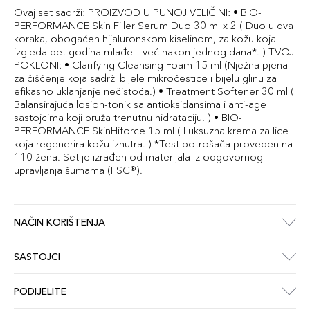
Ovaj set sadrži: PROIZVOD U PUNOJ VELIČINI: • BIO-
PERFORMANCE Skin Filler Serum Duo 30 ml x 2 ( Duo u dva
koraka, obogaćen hijaluronskom kiselinom, za kožu koja
izgleda pet godina mlađe – već nakon jednog dana*. ) TVOJI
POKLONI: • Clarifying Cleansing Foam 15 ml (Nježna pjena
za čišćenje koja sadrži bijele mikročestice i bijelu glinu za
efikasno uklanjanje nečistoća.) • Treatment Softener 30 ml (
Balansirajuća losion-tonik sa antioksidansima i anti-age
sastojcima koji pruža trenutnu hidrataciju. ) • BIO-
PERFORMANCE SkinHiforce 15 ml ( Luksuzna krema za lice
koja regenerira kožu iznutra. ) *Test potrošača proveden na
110 žena. Set je izrađen od materijala iz odgovornog
upravljanja šumama (FSC®).
NAČIN KORIŠTENJA
SASTOJCI
PODIJELITE