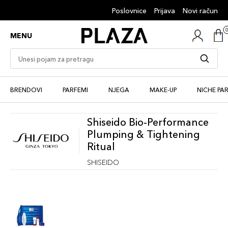
Poslovnice
Prijava
Novi račun
MENU
BRENDOVI
PARFEMI
NJEGA
MAKE-UP
NICHE PA
Shiseido Bio-Performance
Plumping & Tightening
Ritual
SHISEIDO