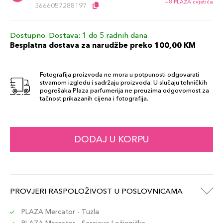
+8 PLAZA cvjetića
3666057288197
Dostupno. Dostava: 1 do 5 radnih dana
Besplatna dostava za narudžbe preko 100,00 KM
Fotografija proizvoda ne mora u potpunosti odgovarati
stvarnom izgledu i sadržaju proizvoda. U slučaju tehničkih
pogrešaka Plaza parfumerija ne preuzima odgovornost za
tačnost prikazanih cijena i fotografija.
DODAJ U KORPU
PROVJERI RASPOLOŽIVOST U POSLOVNICAMA
PLAZA Mercator - Tuzla