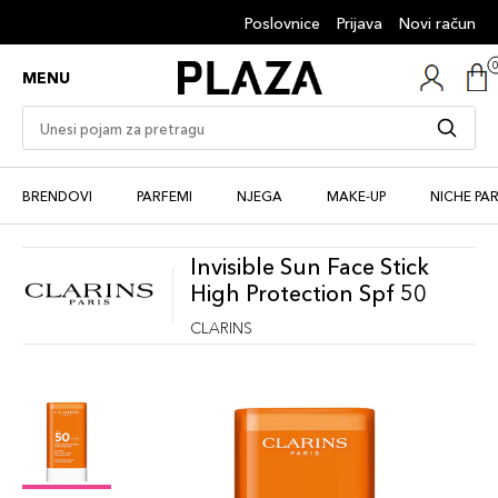
Poslovnice
Prijava
Novi račun
MENU
BRENDOVI
PARFEMI
NJEGA
MAKE-UP
NICHE PA
Invisible Sun Face Stick
High Protection Spf 50
CLARINS