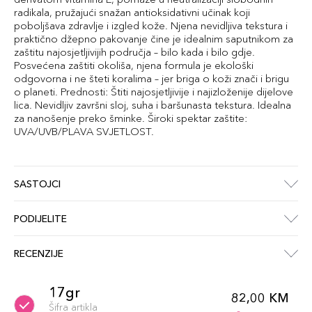
radikala, pružajući snažan antioksidativni učinak koji
poboljšava zdravlje i izgled kože. Njena nevidljiva tekstura i
praktično džepno pakovanje čine je idealnim saputnikom za
zaštitu najosjetljivijih područja – bilo kada i bilo gdje.
Posvećena zaštiti okoliša, njena formula je ekološki
odgovorna i ne šteti koralima – jer briga o koži znači i brigu
o planeti. Prednosti: Štiti najosjetljivije i najizloženije dijelove
lica. Nevidljiv završni sloj, suha i baršunasta tekstura. Idealna
za nanošenje preko šminke. Široki spektar zaštite:
UVA/UVB/PLAVA SVJETLOST.
SASTOJCI
PODIJELITE
RECENZIJE
17gr
82,00 KM
Šifra artikla