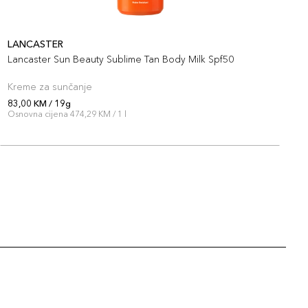
LANCASTER
L
Lancaster Sun Beauty Sublime Tan Body Milk Spf50
L
Kreme za sunčanje
S
83,00 KM / 19g
7
Osnovna cijena 474,29 KM / 1 l
O