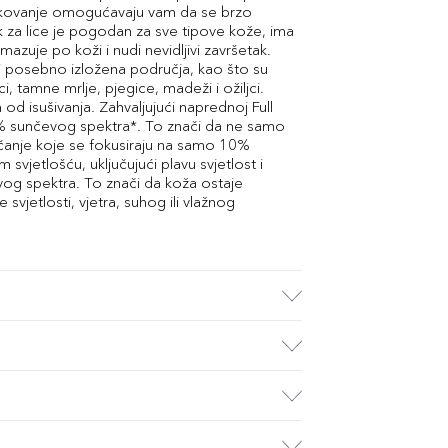
pakovanje omogućavaju vam da se brzo
tik za lice je pogodan za sve tipove kože, ima
azuje po koži i nudi nevidljivi završetak.
 ili posebno izložena područja, kao što su
, tamne mrlje, pjegice, madeži i ožiljci.
d isušivanja. Zahvaljujući naprednoj Full
100% sunčevog spektra*. To znači da ne samo
nčanje koje se fokusiraju na samo 10%
 svjetlošću, uključujući plavu svjetlost i
vog spektra. To znači da koža ostaje
svjetlosti, vjetra, suhog ili vlažnog