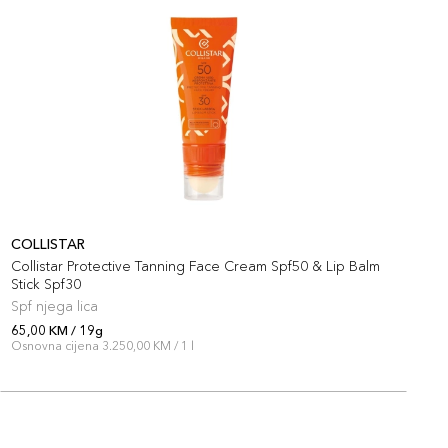
COLLISTAR
C
Collistar Protective Tanning Face Cream Spf50 & Lip Balm
S
Stick Spf30
Spf njega lica
S
65,00 KM / 19g
8
Osnovna cijena 3.250,00 KM / 1 l
O