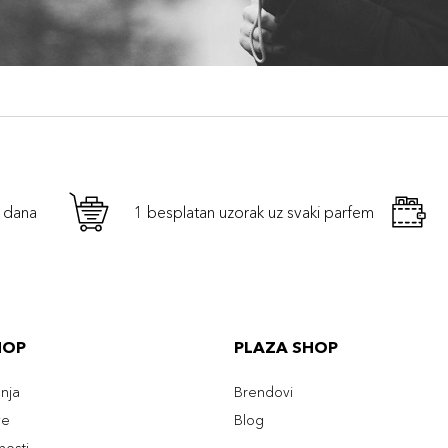
h dana
1 besplatan uzorak uz svaki parfem
HOP
PLAZA SHOP
enja
Brendovi
ve
Blog