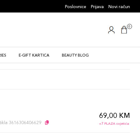
Poslovnice
Prijava
Novi račun
0
IES
E-GIFT KARTICA
BEAUTY BLOG
69,00 KM
artikla 3616306406629
+7 PLAZA cvjetića