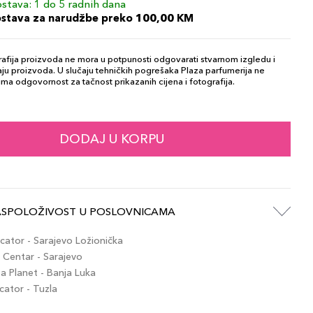
stava: 1 do 5 radnih dana
ostava za narudžbe preko 100,00 KM
afija proizvoda ne mora u potpunosti odgovarati stvarnom izgledu i
ju proizvoda. U slučaju tehničkih pogrešaka Plaza parfumerija ne
ma odgovornost za tačnost prikazanih cijena i fotografija.
DODAJ U KORPU
ASPOLOŽIVOST U POSLOVNICAMA
ator - Sarajevo Ložionička
Centar - Sarajevo
 Planet - Banja Luka
ator - Tuzla