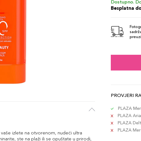
Dostupno. Do
Besplatna d
Fotogr
sadrža
preuzi
PROVJERI R
PLAZA Merc
PLAZA Aria 
PLAZA Delta
PLAZA Merc
 vaše izlete na otvorenom, nudeći ultra
narite, ste na plaži ili se opuštate u prirodi,