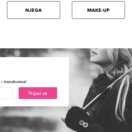
NJEGA
MAKE-UP
a i trendovima!
Prijavi se