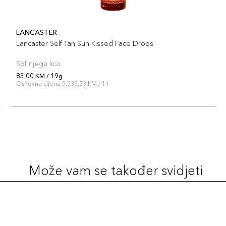
LANCASTER
Lancaster Self Tan Sun-Kissed Face Drops
Spf njega lica
83,00 KM / 19g
Osnovna cijena 5.533,33 KM / 1 l
Može vam se također svidjeti