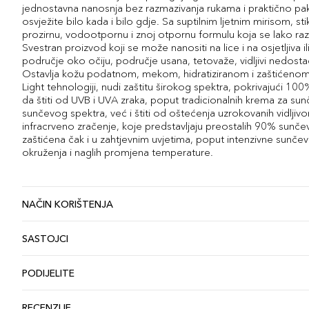
jednostavna nanosnja bez razmazivanja rukama i praktično 
osvježite bilo kada i bilo gdje. Sa suptilnim ljetnim mirisom, s
prozirnu, vodootpornu i znoj otpornu formulu koja se lako razm
Svestran proizvod koji se može nanositi na lice i na osjetljiva
područje oko očiju, područje usana, tetovaže, vidljivi nedostaci
Ostavlja kožu podatnom, mekom, hidratiziranom i zaštićenom o
Light tehnologiji, nudi zaštitu širokog spektra, pokrivajući 
da štiti od UVB i UVA zraka, poput tradicionalnih krema za su
sunčevog spektra, već i štiti od oštećenja uzrokovanih vidljivom
infracrveno zračenje, koje predstavljaju preostalih 90% sunče
zaštićena čak i u zahtjevnim uvjetima, poput intenzivne sunčeve 
okruženja i naglih promjena temperature.
NAČIN KORIŠTENJA
SASTOJCI
PODIJELITE
RECENZIJE