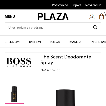
Poslovnice
Prijava
Novi račun
MENU
BRENDOVI
PARFEMI
NJEGA
MAKE-UP
NICHE PA
The Scent Deodorante
Spray
HUGO BOSS