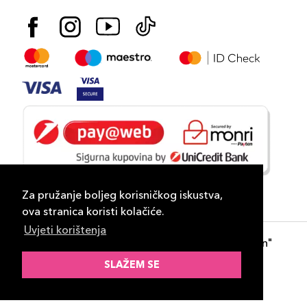
Za pružanje boljeg korisničkog iskustva,
ova stranica koristi kolačiće.
Uvjeti korištenja
Copyright 2026
PLAZA
- "DP Lux Distribution"
d.o.o. Banja Luka
SLAŽEM SE
Razvili
ID-S Consulting d.o.o. Sarajevo