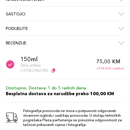
SASTOJCI
PODIJELITE
RECENZIJE
150ml
75,00 KM
Šifra artikla
+8 PLAZA cvjetića
737052992785
Dostupno. Dostava: 1 do 5 radnih dana
Besplatna dostava za narudžbe preko 100,00 KM
Fotografija proizvoda ne mora u potpunosti odgovarati
stvarnom izgledu i sadržaju proizvoda. U slučaju tehničkih
pogrešaka Plaza parfumerija ne preuzima odgovornost za
tačnost prikazanih cijena i fotografija.