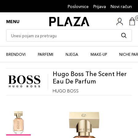
Poslovnice
Prijava
Novi račun
MENU
BRENDOVI
PARFEMI
NJEGA
MAKE-UP
NICHE PA
Hugo Boss The Scent Her
Eau De Parfum
HUGO BOSS