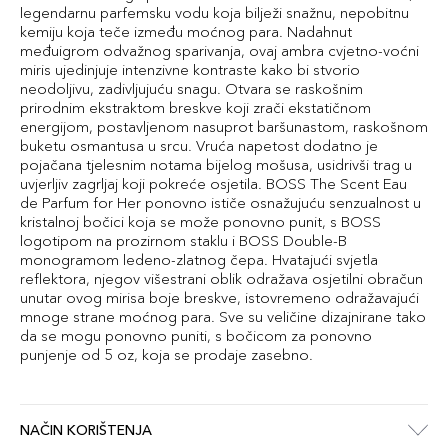
legendarnu parfemsku vodu koja bilježi snažnu, nepobitnu
kemiju koja teče između moćnog para. Nadahnut
međuigrom odvažnog sparivanja, ovaj ambra cvjetno-voćni
miris ujedinjuje intenzivne kontraste kako bi stvorio
neodoljivu, zadivljujuću snagu. Otvara se raskošnim
prirodnim ekstraktom breskve koji zrači ekstatičnom
energijom, postavljenom nasuprot baršunastom, raskošnom
buketu osmantusa u srcu. Vruća napetost dodatno je
pojačana tjelesnim notama bijelog mošusa, usidrivši trag u
uvjerljiv zagrljaj koji pokreće osjetila. BOSS The Scent Eau
de Parfum for Her ponovno ističe osnažujuću senzualnost u
kristalnoj bočici koja se može ponovno punit, s BOSS
logotipom na prozirnom staklu i BOSS Double-B
monogramom ledeno-zlatnog čepa. Hvatajući svjetla
reflektora, njegov višestrani oblik odražava osjetilni obračun
unutar ovog mirisa boje breskve, istovremeno odražavajući
mnoge strane moćnog para. Sve su veličine dizajnirane tako
da se mogu ponovno puniti, s bočicom za ponovno
punjenje od 5 oz, koja se prodaje zasebno.
NAČIN KORIŠTENJA