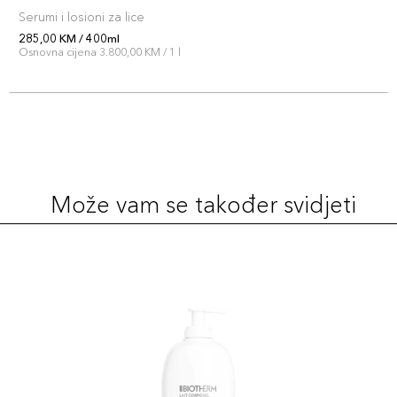
Serumi i losioni za lice
285,00 KM / 400ml
Osnovna cijena 3.800,00 KM / 1 l
Može vam se također svidjeti