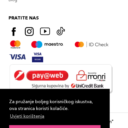
PRATITE NAS
Za pružanje boljeg korisničkog iskustva,
ova stranica koristi kolačiće.
Uvjeti korištenja
Copyright 2026
PLAZA
- "DP Lux Distribution"
d.o.o. Banja Luka