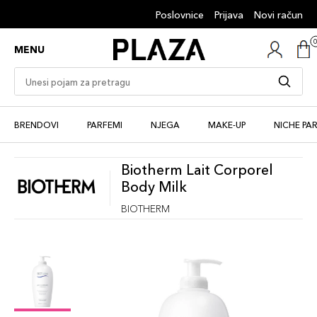
Poslovnice
Prijava
Novi račun
MENU
BRENDOVI
PARFEMI
NJEGA
MAKE-UP
NICHE PA
Biotherm Lait Corporel
Body Milk
BIOTHERM