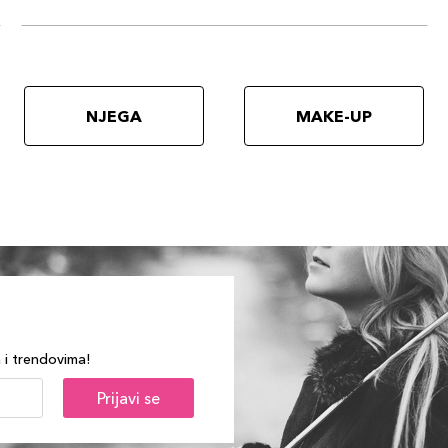
NJEGA
MAKE-UP
a i trendovima!
Prijavi se