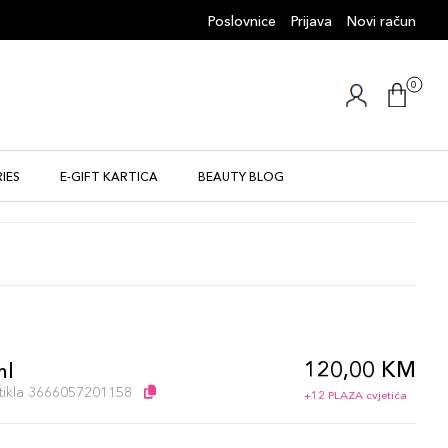
Poslovnice
Prijava
Novi račun
0
IES
E-GIFT KARTICA
BEAUTY BLOG
120,00 KM
ml
artikla 3666057201158
+12 PLAZA cvjetića