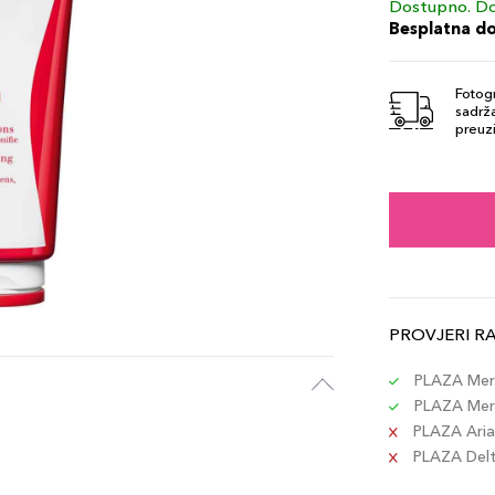
Dostupno. Do
Besplatna d
Fotogr
sadrža
preuzi
PROVJERI R
PLAZA Merc
PLAZA Merc
PLAZA Aria 
PLAZA Delta