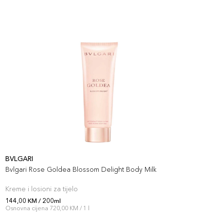
BVLGARI
B
Bvlgari Rose Goldea Blossom Delight Body Milk
O
Kreme i losioni za tijelo
K
144,00 KM / 200ml
1
Osnovna cijena 720,00 KM / 1 l
O