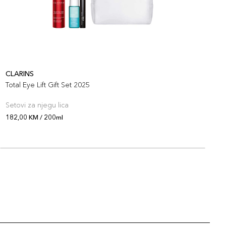
CLARINS
C
Total Eye Lift Gift Set 2025
T
Setovi za njegu lica
S
182,00 KM / 200ml
1
O