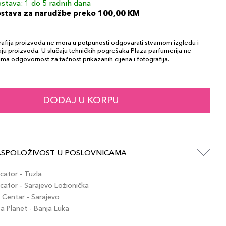
stava: 1 do 5 radnih dana
ostava za narudžbe preko 100,00 KM
afija proizvoda ne mora u potpunosti odgovarati stvarnom izgledu i
ju proizvoda. U slučaju tehničkih pogrešaka Plaza parfumerija ne
ma odgovornost za tačnost prikazanih cijena i fotografija.
DODAJ U KORPU
ASPOLOŽIVOST U POSLOVNICAMA
ator - Tuzla
ator - Sarajevo Ložionička
Centar - Sarajevo
 Planet - Banja Luka