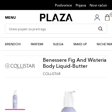
Poslovnice
Prijava
Novi račun
MENU
BRENDOVI
PARFEMI
NJEGA
MAKE-UP
NICHE PA
Benessere Fig And Wisteria
Body Liquid-Butter
COLLISTAR