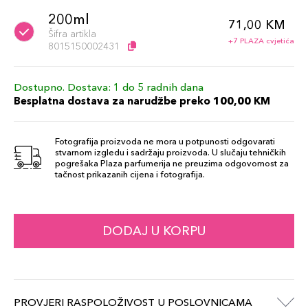
200ml
71,00 KM
Šifra artikla
+7 PLAZA cvjetića
8015150002431
Dostupno. Dostava: 1 do 5 radnih dana
Besplatna dostava za narudžbe preko 100,00 KM
Fotografija proizvoda ne mora u potpunosti odgovarati
stvarnom izgledu i sadržaju proizvoda. U slučaju tehničkih
pogrešaka Plaza parfumerija ne preuzima odgovornost za
tačnost prikazanih cijena i fotografija.
DODAJ U KORPU
PROVJERI RASPOLOŽIVOST U POSLOVNICAMA