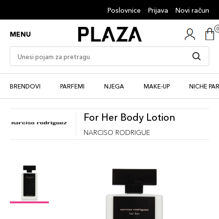
Poslovnice
Prijava
Novi račun
MENU
BRENDOVI
PARFEMI
NJEGA
MAKE-UP
NICHE PA
For Her Body Lotion
NARCISO RODRIGUE