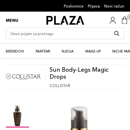
Poslovnice
Prijava
Novi račun
MENU
BRENDOVI
PARFEMI
NJEGA
MAKE-UP
NICHE PA
Sun Body-Legs Magic
Drops
COLLISTAR