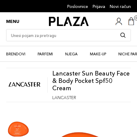
Poslovnice
Prijava
Novi račun
MENU
BRENDOVI
PARFEMI
NJEGA
MAKE-UP
NICHE PA
Lancaster Sun Beauty Face
& Body Pocket Spf50
Cream
LANCASTER