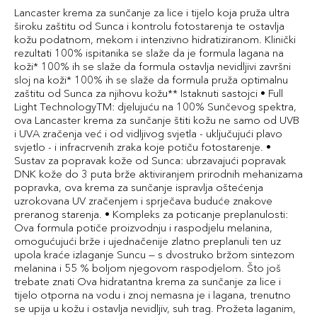
Lancaster krema za sunčanje za lice i tijelo koja pruža ultra
široku zaštitu od Sunca i kontrolu fotostarenja te ostavlja
kožu podatnom, mekom i intenzivno hidratiziranom. Klinički
rezultati 100% ispitanika se slaže da je formula lagana na
koži* 100% ih se slaže da formula ostavlja nevidljivi završni
sloj na koži* 100% ih se slaže da formula pruža optimalnu
zaštitu od Sunca za njihovu kožu** Istaknuti sastojci • Full
Light TechnologyTM: djelujuću na 100% Sunčevog spektra,
ova Lancaster krema za sunčanje štiti kožu ne samo od UVB
i UVA zračenja već i od vidljivog svjetla - uključujući plavo
svjetlo - i infracrvenih zraka koje potiču fotostarenje. •
Sustav za popravak kože od Sunca: ubrzavajući popravak
DNK kože do 3 puta brže aktiviranjem prirodnih mehanizama
popravka, ova krema za sunčanje ispravlja oštećenja
uzrokovana UV zračenjem i sprječava buduće znakove
preranog starenja. • Kompleks za poticanje preplanulosti:
Ova formula potiče proizvodnju i raspodjelu melanina,
omogućujući brže i ujednačenije zlatno preplanuli ten uz
upola kraće izlaganje Suncu — s dvostruko bržom sintezom
melanina i 55 % boljom njegovom raspodjelom. Što još
trebate znati Ova hidratantna krema za sunčanje za lice i
tijelo otporna na vodu i znoj nemasna je i lagana, trenutno
se upija u kožu i ostavlja nevidljiv, suh trag. Prožeta laganim,