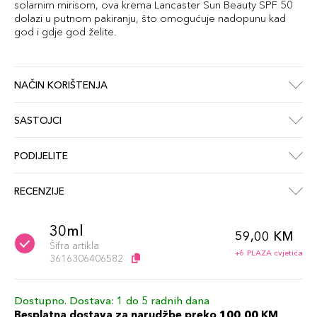
solarnim mirisom, ova krema Lancaster Sun Beauty SPF 50
dolazi u putnom pakiranju, što omogućuje nadopunu kad
god i gdje god želite.
NAČIN KORIŠTENJA
SASTOJCI
PODIJELITE
RECENZIJE
30ml
59,00 KM
Šifra artikla
+6 PLAZA cvjetića
3616306406582
Dostupno. Dostava: 1 do 5 radnih dana
Besplatna dostava za narudžbe preko 100,00 KM