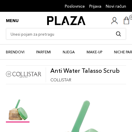
Poslovnice
Prijava
Novi račun
MENU
BRENDOVI
PARFEMI
NJEGA
MAKE-UP
NICHE PA
Anti Water Talasso Scrub
COLLISTAR