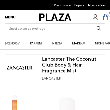
Poslovnice
Prijava
Novi račun
MENU
BRENDOVI
PARFEMI
NJEGA
MAKE-UP
NICHE PA
Lancaster The Coconut
Club Body & Hair
Fragrance Mist
LANCASTER