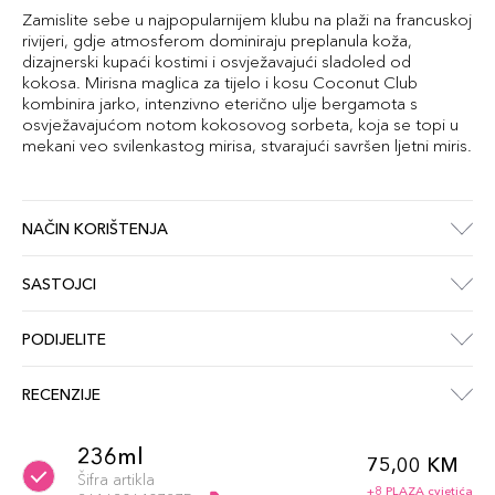
Zamislite sebe u najpopularnijem klubu na plaži na francuskoj
rivijeri, gdje atmosferom dominiraju preplanula koža,
dizajnerski kupaći kostimi i osvježavajući sladoled od
kokosa. Mirisna maglica za tijelo i kosu Coconut Club
kombinira jarko, intenzivno eterično ulje bergamota s
osvježavajućom notom kokosovog sorbeta, koja se topi u
mekani veo svilenkastog mirisa, stvarajući savršen ljetni miris.
NAČIN KORIŠTENJA
SASTOJCI
PODIJELITE
RECENZIJE
236ml
75,00 KM
Šifra artikla
+8 PLAZA cvjetića