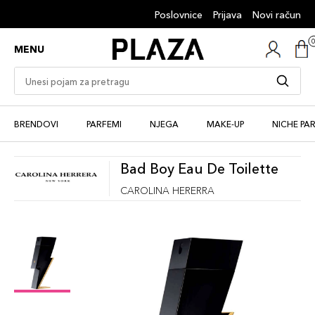
Poslovnice
Prijava
Novi račun
MENU
BRENDOVI
PARFEMI
NJEGA
MAKE-UP
NICHE PA
Bad Boy Eau De Toilette
CAROLINA HERERRA