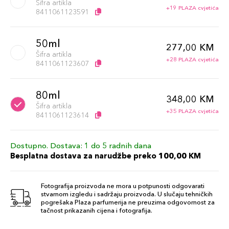
Šifra artikla
+19 PLAZA cvjetića
8411061123591
50ml
277,00 KM
Šifra artikla
+28 PLAZA cvjetića
8411061123607
80ml
348,00 KM
Šifra artikla
+35 PLAZA cvjetića
8411061123614
Dostupno. Dostava: 1 do 5 radnih dana
Besplatna dostava za narudžbe preko 100,00 KM
Fotografija proizvoda ne mora u potpunosti odgovarati
stvarnom izgledu i sadržaju proizvoda. U slučaju tehničkih
pogrešaka Plaza parfumerija ne preuzima odgovornost za
tačnost prikazanih cijena i fotografija.