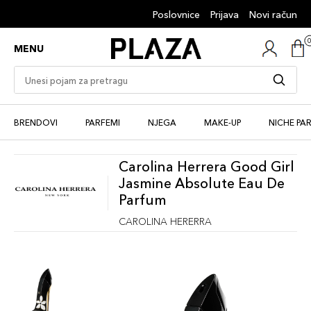
Poslovnice
Prijava
Novi račun
MENU
BRENDOVI
PARFEMI
NJEGA
MAKE-UP
NICHE PA
Carolina Herrera Good Girl
Jasmine Absolute Eau De
Parfum
CAROLINA HERERRA