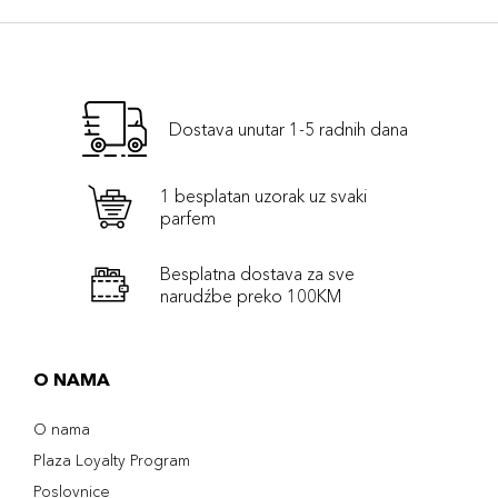
Dostava unutar 1-5 radnih dana
1 besplatan uzorak uz svaki
parfem
Besplatna dostava za sve
narudźbe preko 100KM
O NAMA
O nama
Plaza Loyalty Program
Poslovnice