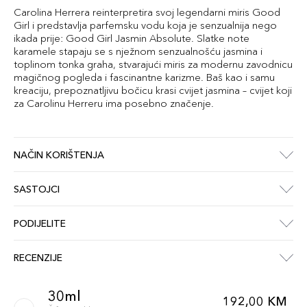
Carolina Herrera reinterpretira svoj legendarni miris Good
Girl i predstavlja parfemsku vodu koja je senzualnija nego
ikada prije: Good Girl Jasmin Absolute. Slatke note
karamele stapaju se s nježnom senzualnošću jasmina i
toplinom tonka graha, stvarajući miris za modernu zavodnicu
magičnog pogleda i fascinantne karizme. Baš kao i samu
kreaciju, prepoznatljivu bočicu krasi cvijet jasmina – cvijet koji
za Carolinu Herreru ima posebno značenje.
NAČIN KORIŠTENJA
SASTOJCI
PODIJELITE
RECENZIJE
30ml
192,00 KM