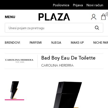
Poslovnice
Prijava
Novi račun
MENU
BRENDOVI
PARFEMI
NJEGA
MAKE-UP
NICHE PA
Bad Boy Eau De Toilette
CAROLINA HERERRA