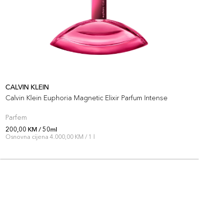
CALVIN KLEIN
C
Calvin Klein Euphoria Magnetic Elixir Parfum Intense
C
Parfem
P
200,00 KM / 50ml
2
Osnovna cijena 4.000,00 KM / 1 l
O