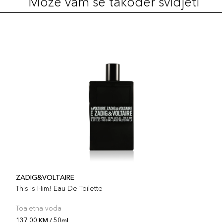
Može vam se također svidjeti
ZADIG&VOLTAIRE
This Is Him! Eau De Toilette
Toaletna voda
137,00 KM / 50ml