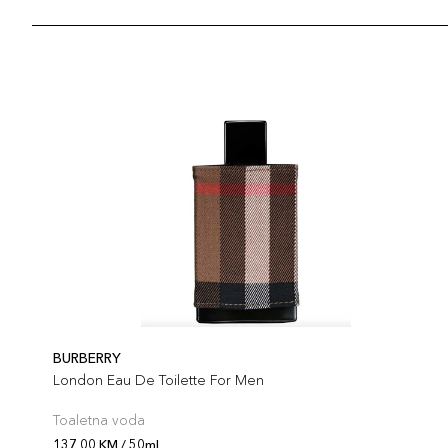
BURBERRY
London Eau De Toilette For Men
Toaletna voda
137,00 KM / 50ml