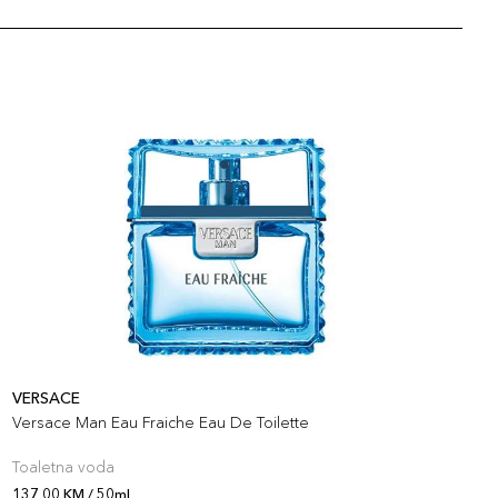
VERSACE
J
Versace Man Eau Fraiche Eau De Toilette
M
Toaletna voda
T
137,00 KM / 50ml
1