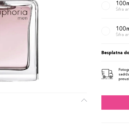
100
Šifra 
100
Šifra 
Besplatna d
Fotogr
sadrža
preuzi