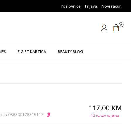
Poslovnice
Prijava
Novi račun
0
IES
E-GIFT KARTICA
BEAUTY BLOG
117,00 KM
l
artikla 088300178315117
+12 PLAZA cvjetića