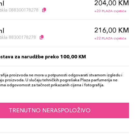
204,00 KM
ml
artikla 088300178278
+20 PLAZA cvjetića
216,00 KM
ml
artikla 88300178278
+22 PLAZA cvjetića
ostava za narudžbe preko 100,00 KM
afija proizvoda ne mora u potpunosti odgovarati stvarnom izgledu i
ju proizvoda. U slučaju tehničkih pogrešaka Plaza parfumerija ne
ma odgovornost za tačnost prikazanih cijena i fotografija.
TRENUTNO NERASPOLOŽIVO