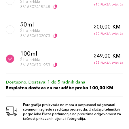
Šifra artikla
+15 PLAZA cvjetića
3616307415248
50ml
200,00 KM
Šifra artikla
+20 PLAZA cvjetića
3616306702073
100ml
249,00 KM
Šifra artikla
+25 PLAZA cvjetića
3616306701953
Dostupno. Dostava: 1 do 5 radnih dana
Besplatna dostava za narudžbe preko 100,00 KM
Fotografija proizvoda ne mora u potpunosti odgovarati
stvarnom izgledu i sadržaju proizvoda. U slučaju tehničkih
pogrešaka Plaza parfumerija ne preuzima odgovornost za
tačnost prikazanih cijena i fotografija.