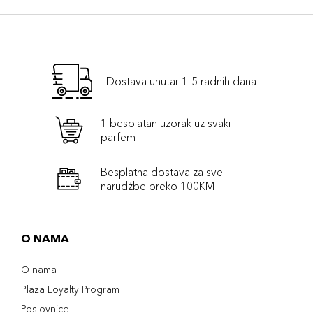
Dostava unutar 1-5 radnih dana
1 besplatan uzorak uz svaki
parfem
Besplatna dostava za sve
narudźbe preko 100KM
O NAMA
O nama
Plaza Loyalty Program
Poslovnice