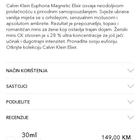
Calvin Klein Euphoria Magnetic Elixir osvaja neodoljivom
privlačnošću s prirodnim samopouzdanjem. Svježe ubrana
vanilija miješa se s orhidejom, senzualnim mošusom i
apsolutom ambrete. Rezultat je prepoznatljiv, topao i
romantičan miris za žene koji ostavlja trajan dojam. Ženski
miris CK stvoren je s 28 % ultra-koncentracije za još jači
učinak i dugotrajni intenzitet. Pronađite svoju euforiju.
Otkrijte kolekciju Calvin Klein Elixir.
NAČIN KORIŠTENJA
SASTOJCI
PODIJELITE
RECENZIJE
30ml
149,00 KM