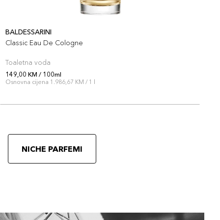
BALDESSARINI
B
Classic Eau De Cologne
C
Toaletna voda
T
149,00 KM / 100ml
1
Osnovna cijena 1.986,67 KM / 1 l
O
NICHE PARFEMI