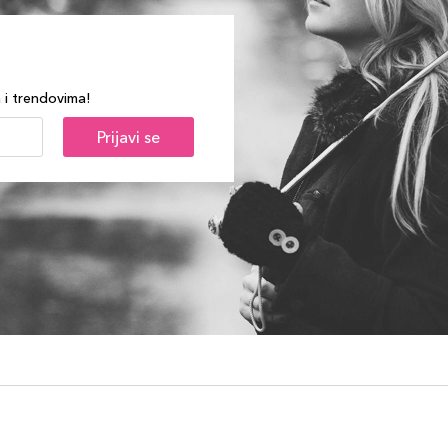
a i trendovima!
Prijavi se