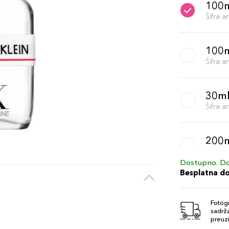
100
Šifra 
100
Šifra 
30m
Šifra 
200
Šifra 
Dostupno. Do
Besplatna d
Fotogr
sadrža
preuzi