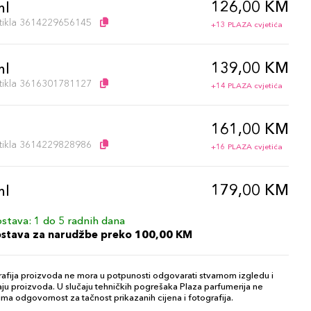
126,00 KM
ml
artikla 3614229656145
+13 PLAZA cvjetića
139,00 KM
ml
artikla 3616301781127
+14 PLAZA cvjetića
161,00 KM
l
artikla 3614229828986
+16 PLAZA cvjetića
179,00 KM
ml
artikla 3616301781172
+18 PLAZA cvjetića
stava: 1 do 5 radnih dana
ostava za narudžbe preko 100,00 KM
afija proizvoda ne mora u potpunosti odgovarati stvarnom izgledu i
ju proizvoda. U slučaju tehničkih pogrešaka Plaza parfumerija ne
ma odgovornost za tačnost prikazanih cijena i fotografija.