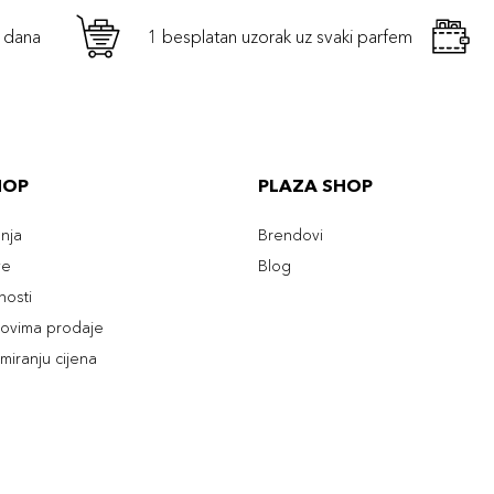
h dana
1 besplatan uzorak uz svaki parfem
HOP
PLAZA SHOP
enja
Brendovi
ve
Blog
tnosti
slovima prodaje
rmiranju cijena