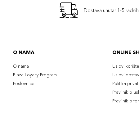
Dostava unutar 1-5 radni
O NAMA
ONLINE S
O nama
Uslovi korišt
Plaza Loyalty Program
Uslovi dosta
Poslovnice
Politika priva
Pravilnik o u
Pravilnik o fo