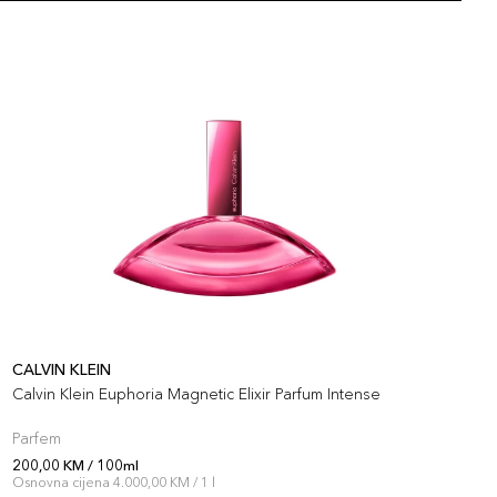
CALVIN KLEIN
C
Calvin Klein Euphoria Magnetic Elixir Parfum Intense
C
Parfem
P
200,00 KM / 100ml
2
Osnovna cijena 4.000,00 KM / 1 l
O