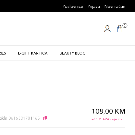
Poslovnice
Prijava
Novi račun
0
IES
E-GIFT KARTICA
BEAUTY BLOG
108,00 KM
l
artikla 3616301781165
+11 PLAZA cvjetića