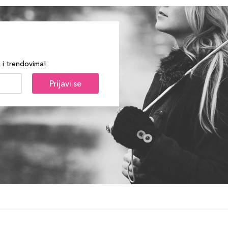
a i trendovima!
Prijavi se