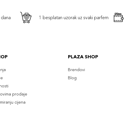
h dana
1 besplatan uzorak uz svaki parfem
HOP
PLAZA SHOP
enja
Brendovi
ve
Blog
tnosti
slovima prodaje
rmiranju cijena