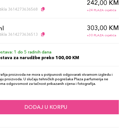
242,00 KM
l
artikla 3614273636568
+24 PLAZA cvjetića
303,00 KM
ml
artikla 3614273636513
+30 PLAZA cvjetića
stava: 1 do 5 radnih dana
ostava za narudžbe preko 100,00 KM
afija proizvoda ne mora u potpunosti odgovarati stvarnom izgledu i
ju proizvoda. U slučaju tehničkih pogrešaka Plaza parfumerija ne
ma odgovornost za tačnost prikazanih cijena i fotografija.
DODAJ U KORPU