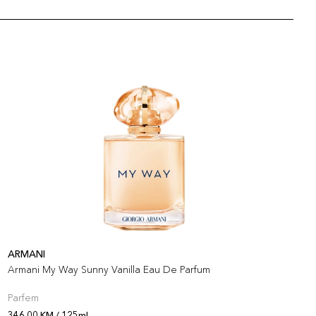
ARMANI
A
Armani My Way Sunny Vanilla Eau De Parfum
A
Parfem
P
346,00 KM / 125ml
3