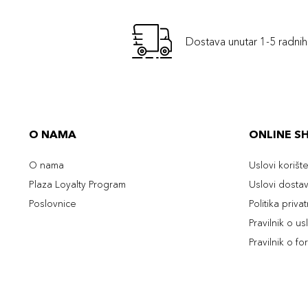
Dostava unutar 1-5 radni
O NAMA
ONLINE S
O nama
Uslovi korišt
Plaza Loyalty Program
Uslovi dosta
Poslovnice
Politika priva
Pravilnik o u
Pravilnik o fo