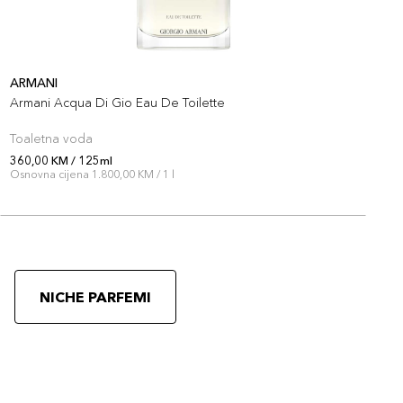
ARMANI
P
Armani Acqua Di Gio Eau De Toilette
O
Toaletna voda
T
360,00 KM / 125ml
3
Osnovna cijena 1.800,00 KM / 1 l
O
NICHE PARFEMI