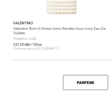
VALENTINO
Valentino Born In Roma Uomo Rendez-Vous Ivory Eau De
Toilette
Toaletna voda
321,00 KM / 125ml
Osnovna cijena 3.210,00 KM / 1 l
PARFEMI