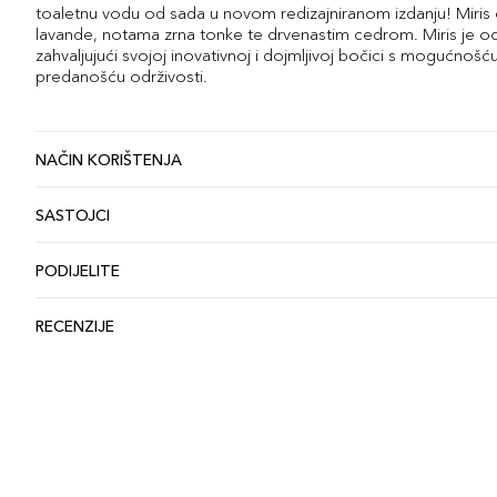
toaletnu vodu od sada u novom redizajniranom izdanju! Mir
lavande, notama zrna tonke te drvenastim cedrom. Miris je od
zahvaljujući svojoj inovativnoj i dojmljivoj bočici s mogućno
predanošću održivosti.
NAČIN KORIŠTENJA
SASTOJCI
PODIJELITE
RECENZIJE