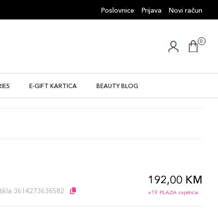
Poslovnice
Prijava
Novi račun
0
IES
E-GIFT KARTICA
BEAUTY BLOG
192,00 KM
l
artikla 3614273636582
+19 PLAZA cvjetića