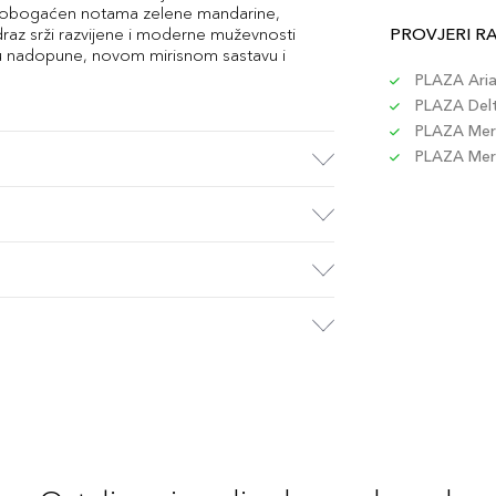
is obogaćen notama zelene mandarine,
raz srži razvijene i moderne muževnosti
PROVJERI R
šću nadopune, novom mirisnom sastavu i
PLAZA Aria 
PLAZA Delta
PLAZA Merc
PLAZA Merc