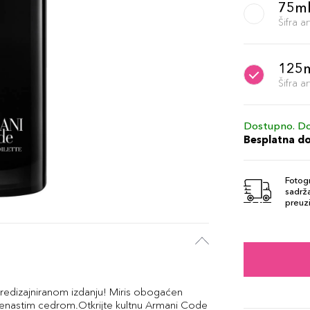
75m
Šifra 
125
Šifra 
Dostupno. Do
Besplatna d
Fotogr
sadrža
preuzi
redizajniranom izdanju! Miris obogaćen
enastim cedrom.Otkrijte kultnu Armani Code