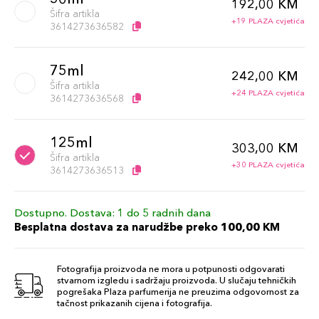
192,00 KM
Šifra artikla
+19 PLAZA cvjetića
3614273636582
75ml
242,00 KM
Šifra artikla
+24 PLAZA cvjetića
3614273636568
125ml
303,00 KM
Šifra artikla
+30 PLAZA cvjetića
3614273636513
Dostupno. Dostava: 1 do 5 radnih dana
Besplatna dostava za narudžbe preko 100,00 KM
Fotografija proizvoda ne mora u potpunosti odgovarati
stvarnom izgledu i sadržaju proizvoda. U slučaju tehničkih
pogrešaka Plaza parfumerija ne preuzima odgovornost za
tačnost prikazanih cijena i fotografija.