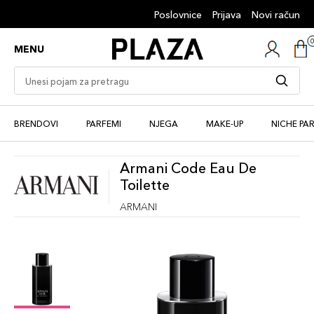
Poslovnice
Prijava
Novi račun
MENU
BRENDOVI
PARFEMI
NJEGA
MAKE-UP
NICHE PA
Armani Code Eau De
Toilette
ARMANI