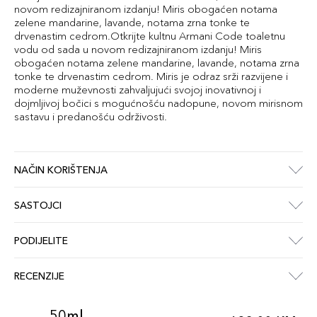
novom redizajniranom izdanju! Miris obogaćen notama
zelene mandarine, lavande, notama zrna tonke te
drvenastim cedrom.Otkrijte kultnu Armani Code toaletnu
vodu od sada u novom redizajniranom izdanju! Miris
obogaćen notama zelene mandarine, lavande, notama zrna
tonke te drvenastim cedrom. Miris je odraz srži razvijene i
moderne muževnosti zahvaljujući svojoj inovativnoj i
dojmljivoj bočici s mogućnošću nadopune, novom mirisnom
sastavu i predanošću održivosti.
NAČIN KORIŠTENJA
SASTOJCI
PODIJELITE
RECENZIJE
50ml