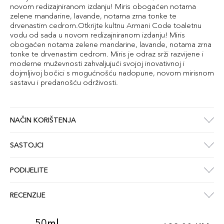
novom redizajniranom izdanju! Miris obogaćen notama
zelene mandarine, lavande, notama zrna tonke te
drvenastim cedrom.Otkrijte kultnu Armani Code toaletnu
vodu od sada u novom redizajniranom izdanju! Miris
obogaćen notama zelene mandarine, lavande, notama zrna
tonke te drvenastim cedrom. Miris je odraz srži razvijene i
moderne muževnosti zahvaljujući svojoj inovativnoj i
dojmljivoj bočici s mogućnošću nadopune, novom mirisnom
sastavu i predanošću održivosti.
NAČIN KORIŠTENJA
SASTOJCI
PODIJELITE
RECENZIJE
50ml