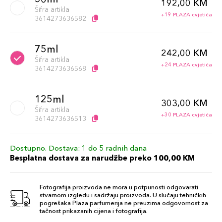
192,00 KM
Šifra artikla
+19 PLAZA cvjetića
3614273636582
75ml
242,00 KM
Šifra artikla
+24 PLAZA cvjetića
3614273636568
125ml
303,00 KM
Šifra artikla
+30 PLAZA cvjetića
3614273636513
Dostupno. Dostava: 1 do 5 radnih dana
Besplatna dostava za narudžbe preko 100,00 KM
Fotografija proizvoda ne mora u potpunosti odgovarati
stvarnom izgledu i sadržaju proizvoda. U slučaju tehničkih
pogrešaka Plaza parfumerija ne preuzima odgovornost za
tačnost prikazanih cijena i fotografija.