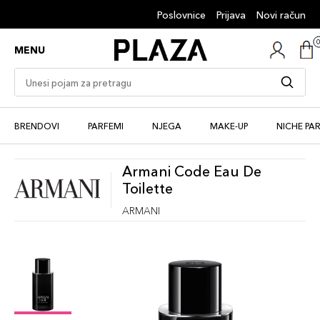
Poslovnice
Prijava
Novi račun
MENU
BRENDOVI
PARFEMI
NJEGA
MAKE-UP
NICHE PA
Armani Code Eau De
Toilette
ARMANI