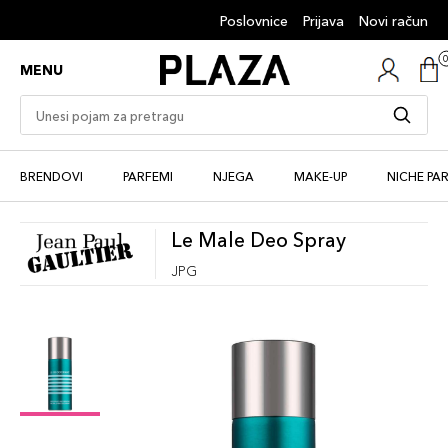
Poslovnice
Prijava
Novi račun
MENU
BRENDOVI
PARFEMI
NJEGA
MAKE-UP
NICHE PA
Le Male Deo Spray
JPG