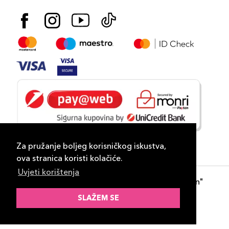
Za pružanje boljeg korisničkog iskustva,
ova stranica koristi kolačiće.
Uvjeti korištenja
Copyright 2026
PLAZA
- "DP Lux Distribution"
d.o.o. Banja Luka
SLAŽEM SE
Razvili
ID-S Consulting d.o.o. Sarajevo