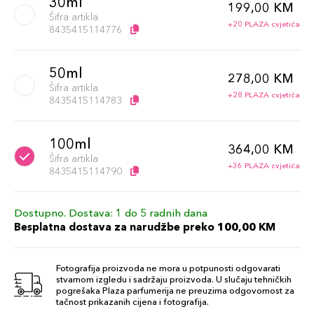
30ml
199,00 KM
Šifra artikla
+20 PLAZA cvjetića
8435415114776
50ml
278,00 KM
Šifra artikla
+28 PLAZA cvjetića
8435415114783
100ml
364,00 KM
Šifra artikla
+36 PLAZA cvjetića
8435415114790
Dostupno. Dostava: 1 do 5 radnih dana
Besplatna dostava za narudžbe preko 100,00 KM
Fotografija proizvoda ne mora u potpunosti odgovarati
stvarnom izgledu i sadržaju proizvoda. U slučaju tehničkih
pogrešaka Plaza parfumerija ne preuzima odgovornost za
tačnost prikazanih cijena i fotografija.