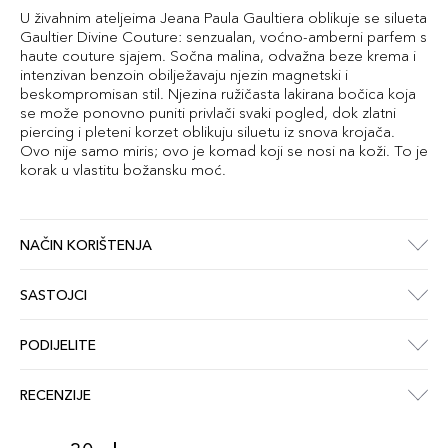
U živahnim ateljeima Jeana Paula Gaultiera oblikuje se silueta
Gaultier Divine Couture: senzualan, voćno-amberni parfem s
haute couture sjajem. Sočna malina, odvažna beze krema i
intenzivan benzoin obilježavaju njezin magnetski i
beskompromisan stil. Njezina ružičasta lakirana bočica koja
se može ponovno puniti privlači svaki pogled, dok zlatni
piercing i pleteni korzet oblikuju siluetu iz snova krojača.
Ovo nije samo miris; ovo je komad koji se nosi na koži. To je
korak u vlastitu božansku moć.
NAČIN KORIŠTENJA
SASTOJCI
PODIJELITE
RECENZIJE