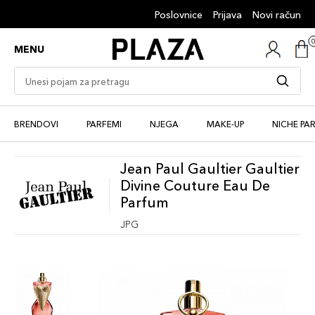
Poslovnice
Prijava
Novi račun
MENU
BRENDOVI
PARFEMI
NJEGA
MAKE-UP
NICHE PA
Jean Paul Gaultier Gaultier
Divine Couture Eau De
Parfum
JPG