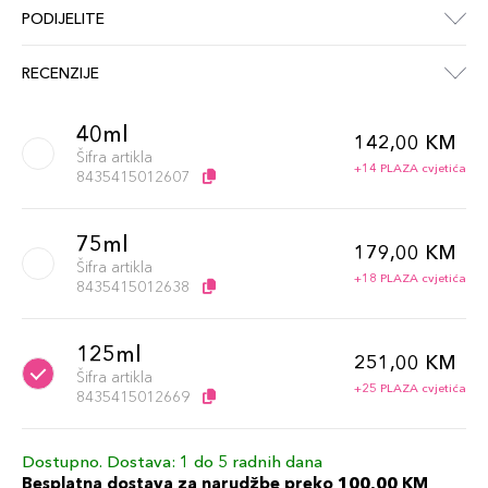
PODIJELITE
RECENZIJE
40ml
142,00 KM
Šifra artikla
+14 PLAZA cvjetića
8435415012607
75ml
179,00 KM
Šifra artikla
+18 PLAZA cvjetića
8435415012638
125ml
251,00 KM
Šifra artikla
+25 PLAZA cvjetića
8435415012669
Dostupno. Dostava: 1 do 5 radnih dana
Besplatna dostava za narudžbe preko 100,00 KM