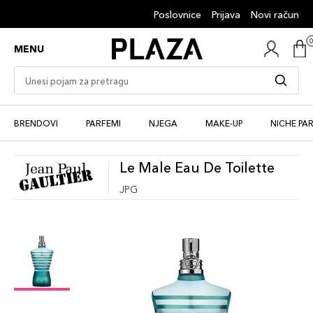
Poslovnice
Prijava
Novi račun
MENU
BRENDOVI
PARFEMI
NJEGA
MAKE-UP
NICHE PA
Le Male Eau De Toilette
JPG