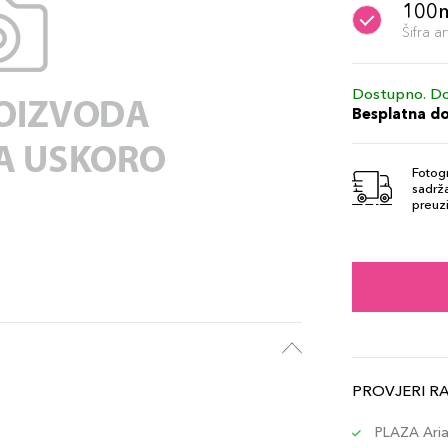
100
Šifra 
Dostupno. Do
Besplatna d
Fotogr
sadrža
preuzi
PROVJERI R
PLAZA Aria 