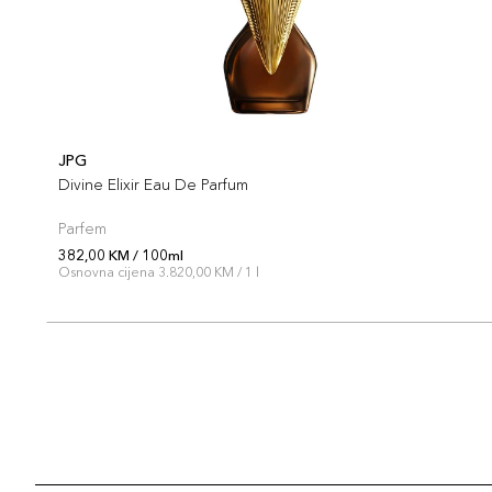
JPG
Divine Elixir Eau De Parfum
Parfem
382,00 KM / 100ml
Osnovna cijena 3.820,00 KM / 1 l