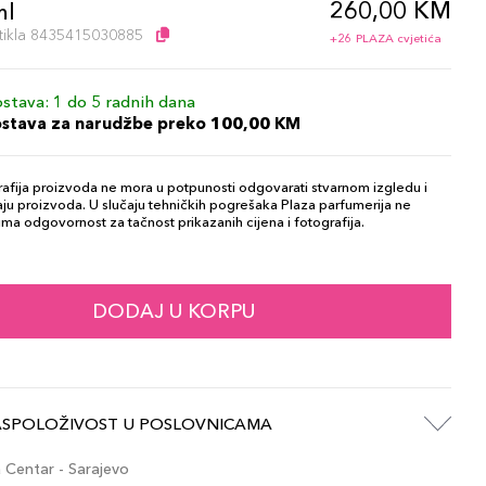
260,00 KM
ml
artikla 8435415030885
+26 PLAZA cvjetića
stava: 1 do 5 radnih dana
ostava za narudžbe preko 100,00 KM
afija proizvoda ne mora u potpunosti odgovarati stvarnom izgledu i
ju proizvoda. U slučaju tehničkih pogrešaka Plaza parfumerija ne
ma odgovornost za tačnost prikazanih cijena i fotografija.
DODAJ U KORPU
ASPOLOŽIVOST U POSLOVNICAMA
Centar - Sarajevo