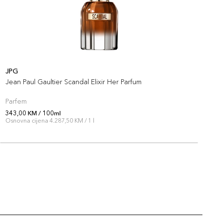
JPG
J
Jean Paul Gaultier Scandal Elixir Her Parfum
J
Parfem
P
343,00 KM / 100ml
3
Osnovna cijena 4.287,50 KM / 1 l
O