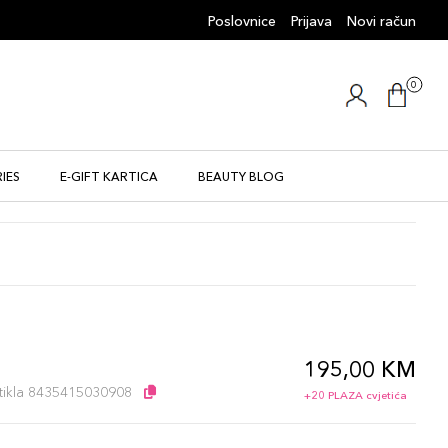
Poslovnice
Prijava
Novi račun
0
IES
E-GIFT KARTICA
BEAUTY BLOG
195,00 KM
l
artikla 8435415030908
+20 PLAZA cvjetića