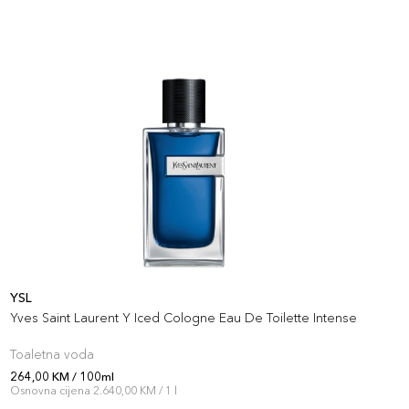
YSL
A
Yves Saint Laurent Y Iced Cologne Eau De Toilette Intense
A
Toaletna voda
T
264,00 KM / 100ml
3
Osnovna cijena 2.640,00 KM / 1 l
O