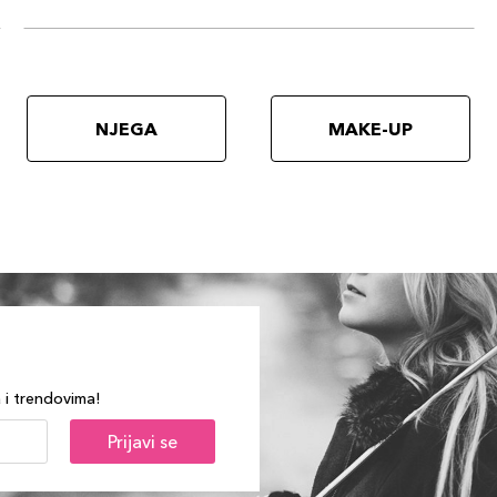
NJEGA
MAKE-UP
a i trendovima!
Prijavi se