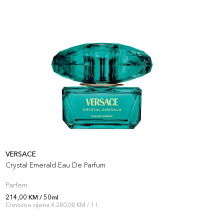
VERSACE
V
Crystal Emerald Eau De Parfum
V
Parfem
S
214,00 KM / 50ml
2
Osnovna cijena 4.280,00 KM / 1 l
O