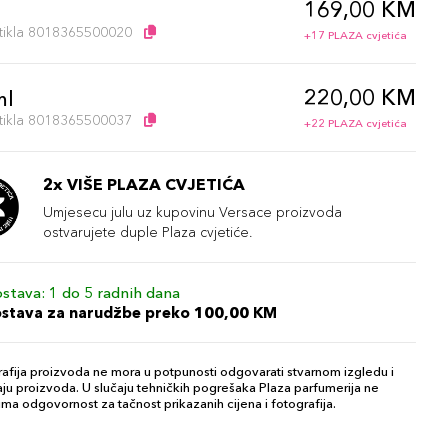
169,00 KM
l
artikla 8018365500020
+17 PLAZA cvjetića
220,00 KM
ml
artikla 8018365500037
+22 PLAZA cvjetića
2x VIŠE PLAZA CVJETIĆA
Umjesecu julu uz kupovinu Versace proizvoda
ostvarujete duple Plaza cvjetiće.
stava: 1 do 5 radnih dana
ostava za narudžbe preko 100,00 KM
afija proizvoda ne mora u potpunosti odgovarati stvarnom izgledu i
ju proizvoda. U slučaju tehničkih pogrešaka Plaza parfumerija ne
ma odgovornost za tačnost prikazanih cijena i fotografija.