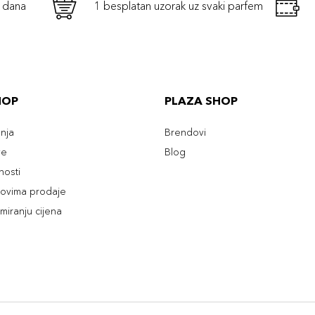
h dana
1 besplatan uzorak uz svaki parfem
HOP
PLAZA SHOP
enja
Brendovi
ve
Blog
tnosti
slovima prodaje
rmiranju cijena