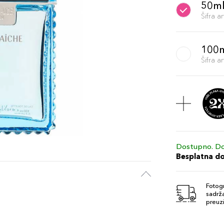
50m
Šifra 
100
Šifra 
Dostupno. Do
Besplatna d
Fotogr
sadrža
preuzi