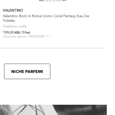
VALENTINO
Valentino Born In Roma Uomo Coral Fantasy Eau De
D
Toilette
Toaletna voda
T
199,00 KM / 50ml
1
Osnovna cijena 3.980,00 KM / 1 l
O
NICHE PARFEMI