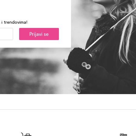
a i trendovima!
Prijavi se