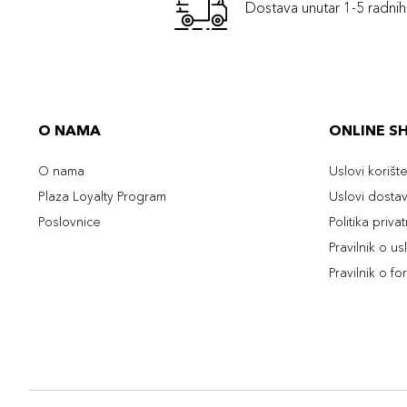
Dostava unutar 1-5 radni
O NAMA
ONLINE S
O nama
Uslovi korišt
Plaza Loyalty Program
Uslovi dosta
Poslovnice
Politika priva
Pravilnik o u
Pravilnik o fo