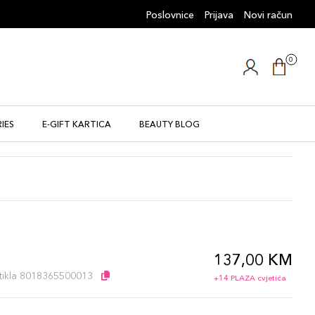
Poslovnice
Prijava
Novi račun
0
IES
E-GIFT KARTICA
BEAUTY BLOG
137,00 KM
l
artikla 8018365500013
+14 PLAZA cvjetića