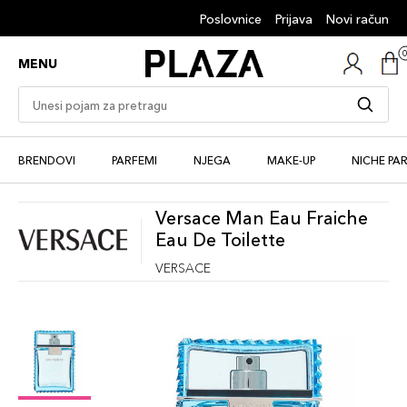
Poslovnice
Prijava
Novi račun
MENU
BRENDOVI
PARFEMI
NJEGA
MAKE-UP
NICHE PA
Versace Man Eau Fraiche
Eau De Toilette
VERSACE