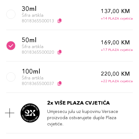
30ml
137,00 KM
Šifra artikla
+14 PLAZA cvjetića
8018365500013
50ml
169,00 KM
Šifra artikla
+17 PLAZA cvjetića
8018365500020
100ml
220,00 KM
Šifra artikla
+22 PLAZA cvjetića
8018365500037
2x VIŠE PLAZA CVJETIĆA
Umjesecu julu uz kupovinu Versace
proizvoda ostvarujete duple Plaza
cvjetiće.