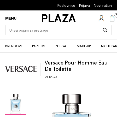
Poslovnice
Prijava
Novi račun
MENU
BRENDOVI
PARFEMI
NJEGA
MAKE-UP
NICHE PA
Versace Pour Homme Eau
De Toilette
VERSACE