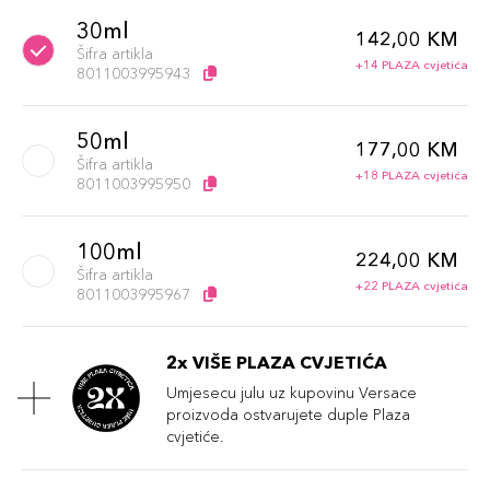
30ml
142,00 KM
Šifra artikla
+14 PLAZA cvjetića
8011003995943
50ml
177,00 KM
Šifra artikla
+18 PLAZA cvjetića
8011003995950
100ml
224,00 KM
Šifra artikla
+22 PLAZA cvjetića
8011003995967
2x VIŠE PLAZA CVJETIĆA
Umjesecu julu uz kupovinu Versace
proizvoda ostvarujete duple Plaza
cvjetiće.