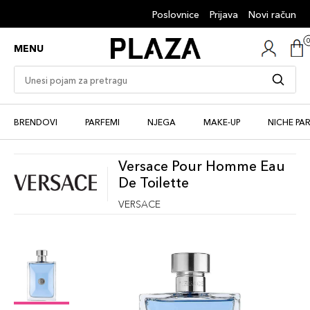
Poslovnice
Prijava
Novi račun
MENU
BRENDOVI
PARFEMI
NJEGA
MAKE-UP
NICHE PA
Versace Pour Homme Eau
De Toilette
VERSACE