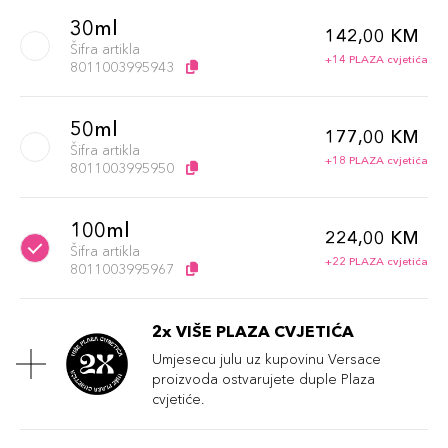
30ml
142,00 KM
Šifra artikla
+14 PLAZA cvjetića
8011003995943
50ml
177,00 KM
Šifra artikla
+18 PLAZA cvjetića
8011003995950
100ml
224,00 KM
Šifra artikla
+22 PLAZA cvjetića
8011003995967
2x VIŠE PLAZA CVJETIĆA
Umjesecu julu uz kupovinu Versace
proizvoda ostvarujete duple Plaza
cvjetiće.