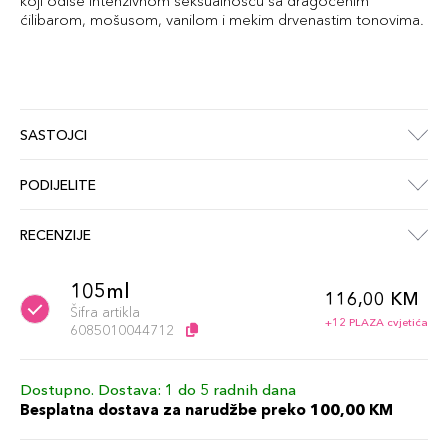
koji odiše intenzivnom seksualnošću sa dragocenim
ćilibarom, mošusom, vanilom i mekim drvenastim tonovima.
SASTOJCI
PODIJELITE
RECENZIJE
105ml
116,00 KM
Šifra artikla
+12 PLAZA cvjetića
6085010044712
Dostupno. Dostava: 1 do 5 radnih dana
Besplatna dostava za narudžbe preko 100,00 KM