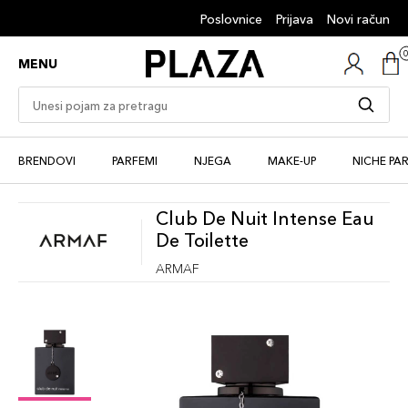
Poslovnice
Prijava
Novi račun
MENU
BRENDOVI
PARFEMI
NJEGA
MAKE-UP
NICHE PA
Club De Nuit Intense Eau
De Toilette
ARMAF