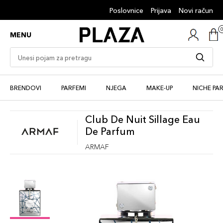
Poslovnice
Prijava
Novi račun
MENU
BRENDOVI
PARFEMI
NJEGA
MAKE-UP
NICHE PA
Club De Nuit Sillage Eau
De Parfum
ARMAF