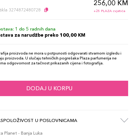
256,00 KM
l
artikla 3274872480728
+26 PLAZA cvjetića
stava: 1 do 5 radnih dana
ostava za narudžbe preko 100,00 KM
afija proizvoda ne mora u potpunosti odgovarati stvarnom izgledu i
ju proizvoda. U slučaju tehničkih pogrešaka Plaza parfumerija ne
ma odgovornost za tačnost prikazanih cijena i fotografija.
DODAJ U KORPU
ASPOLOŽIVOST U POSLOVNICAMA
 Planet - Banja Luka