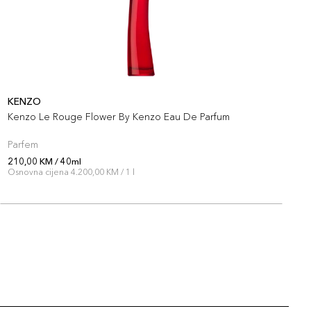
KENZO
K
Kenzo Le Rouge Flower By Kenzo Eau De Parfum
K
Parfem
P
210,00 KM / 40ml
1
Osnovna cijena 4.200,00 KM / 1 l
O