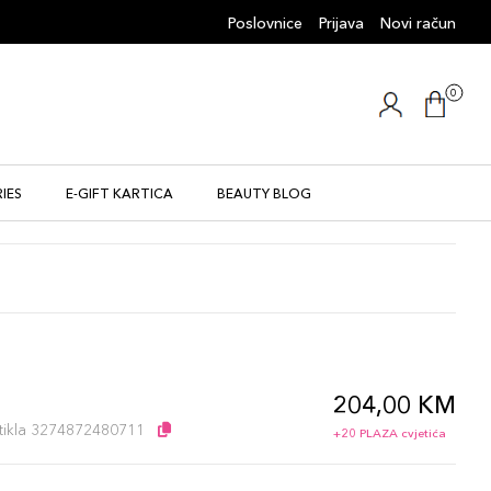
Poslovnice
Prijava
Novi račun
0
IES
E-GIFT KARTICA
BEAUTY BLOG
204,00 KM
l
artikla 3274872480711
+20 PLAZA cvjetića