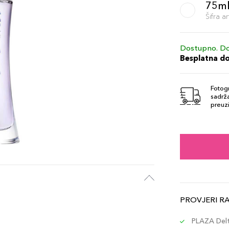
75m
Šifra 
Dostupno. Do
Besplatna d
Fotogr
sadrža
preuzi
PROVJERI R
PLAZA Delta