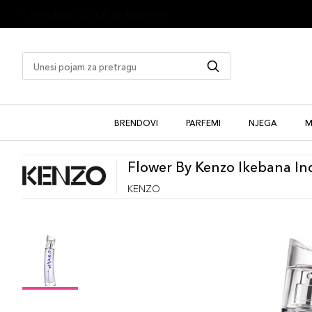
1 besplatan uzorak uz kupovinu
BRENDOVI
PARFEMI
NJEGA
M
Flower By Kenzo Ikebana In
KENZO