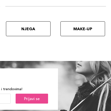
NJEGA
MAKE-UP
a i trendovima!
Prijavi se