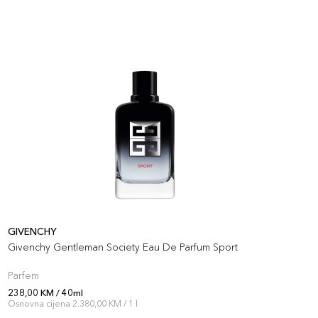
GIVENCHY
P
Givenchy Gentleman Society Eau De Parfum Sport
P
Parfem
P
238,00 KM / 40ml
2
Osnovna cijena 2.380,00 KM / 1 l
O