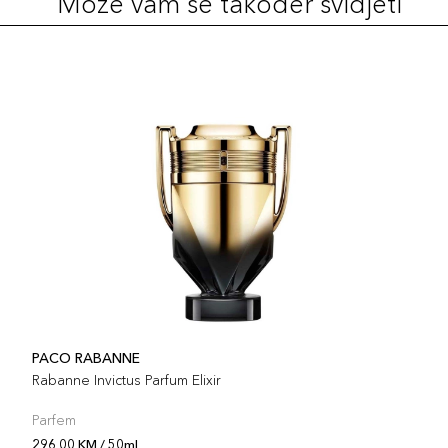
Može vam se također svidjeti
PACO RABANNE
Rabanne Invictus Parfum Elixir
Parfem
296,00 KM / 50ml