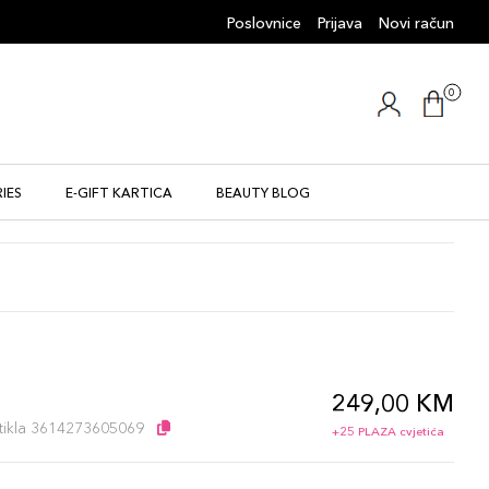
Poslovnice
Prijava
Novi račun
0
IES
E-GIFT KARTICA
BEAUTY BLOG
249,00 KM
l
artikla 3614273605069
+25 PLAZA cvjetića