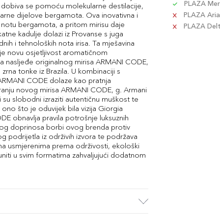
PLAZA Merc
 dobiva se pomoću molekularne destilacije,
ne dijelove bergamota. Ova inovativna i
PLAZA Aria 
ju notu bergamota, a pritom mirisu daje
PLAZA Delta
atne kadulje dolazi iz Provanse s juga
dnih i tehnoloških nota irisa. Ta mješavina
daje novu osjetljivost aromatičnom
na nasljeđe originalnog mirisa ARMANI CODE,
a tonke iz Brazila. U kombinaciji s
a ARMANI CODE dolaze kao pratnja
ranju novog mirisa ARMANI CODE, g. Armani
 su slobodni izraziti autentičnu muškost te
 ono što je oduvijek bila vizija Giorgia
DE obnavlja pravila potrošnje luksuznih
Zbog doprinosa borbi ovog brenda protiv
 podrijetla iz održivih izvora te podržava
ma usmjerenima prema održivosti, ekološki
iti u svim formatima zahvaljujući dodatnom