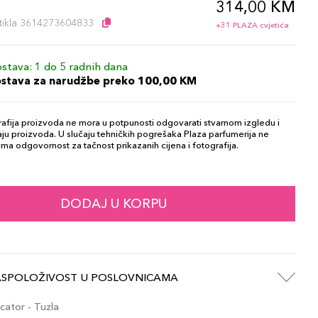
314,00 KM
l
artikla 3614273604833
+31 PLAZA cvjetića
stava: 1 do 5 radnih dana
ostava za narudžbe preko 100,00 KM
afija proizvoda ne mora u potpunosti odgovarati stvarnom izgledu i
ju proizvoda. U slučaju tehničkih pogrešaka Plaza parfumerija ne
ma odgovornost za tačnost prikazanih cijena i fotografija.
DODAJ U KORPU
ASPOLOŽIVOST U POSLOVNICAMA
ator - Tuzla