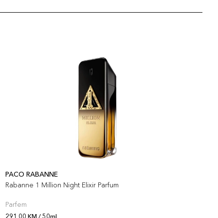
PACO RABANNE
Y
Rabanne 1 Million Night Elixir Parfum
Y
Parfem
P
291,00 KM / 50ml
2