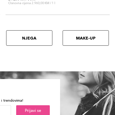
Osnovna cijena 2.960,00 KM / 1 l
NJEGA
MAKE-UP
a i trendovima!
Prijavi se