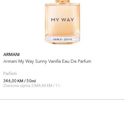
ARMANI
A
Armani My Way Sunny Vanilla Eau De Parfum
A
Parfem
P
346,00 KM / 50ml
3
Osnovna cijena 3.844,44 KM / 1 l
O