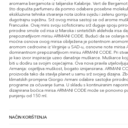
aromama bergamota iz talijanske Kalabrije. Vert de Bergamot
što dopušta parfumeru da pomno odabere posebne molekular
ekskluzivna tehnika stvaranja nota izolira svježu i zelenu gorn
dugotrajnu svježinu. Srž ovog mirisa sastoji se od arome mušk
Francuske. Ovaj miris svoju sofisticiranu srž duguje spoju priro
prirodne smole od irisa iz Maroka i sintetičkih aldehida irisa 
prepoznatljivom mirisu ARMANI CODE. Budući da se oslanja 
moćna osnova ovog mirisa obilježena je potentnom aromom zrn
aromom cedrovine iz Virginije u SAD-u, osnovne note miris
dominantnom prepoznatljivom mirisu ARMANI CODE. Pri stva
je kao izvor inspiracije uzeo današnje muškarce. Muškarce koji
biti u dodiru sa svojim osjećajima. Ova nova pravila utjelovljuju
Armanija: osjetljiva muškost, bogato iznijansirana. ARMANI CO
proizvoda tako da stavlja planet u samu srž svojeg dizajna. 
klimatskih promjena Giorgio Armani odabire sastojke prirodnog
programe za očuvanje šuma. U skladu s kontinuiranim napori
dizajnirana bočica mirisa ARMANI CODE može se ponovno pun
punjenju od 150 ml.
NAČIN KORIŠTENJA