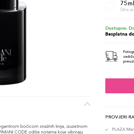
75m
Šifra 
Dostupno. Do
Besplatna d
Fotogr
sadrža
preuzi
PROVJERI R
antnom bočicom snažnih linija, izuzetnom
PLAZA Merc
RMANI CODE odiše notama koje vibriraju