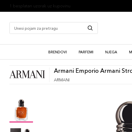
1 besplatan uzorak uz kupovinu
BRENDOVI
PARFEMI
NJEGA
M
Armani Emporio Armani Stro
ARMANI