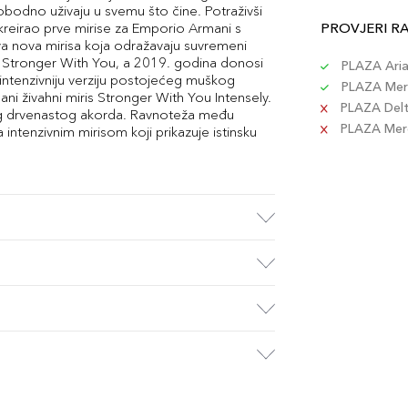
lobodno uživaju u svemu što čine. Potraživši
kreirao prve mirise za Emporio Armani s
PROVJERI R
va nova mirisa koja odražavaju suvremeni
 & Stronger With You, a 2019. godina donosi
PLAZA Aria 
intenzivniju verziju postojećeg muškog
PLAZA Merc
ani živahni miris Stronger With You Intensely.
PLAZA Delta
rnog drvenastog akorda. Ravnoteža među
PLAZA Merc
ntenzivnim mirisom koji prikazuje istinsku