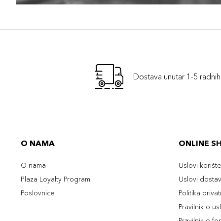
Dostava unutar 1-5 radni
O NAMA
ONLINE S
O nama
Uslovi korišt
Plaza Loyalty Program
Uslovi dosta
Poslovnice
Politika priva
Pravilnik o u
Pravilnik o fo