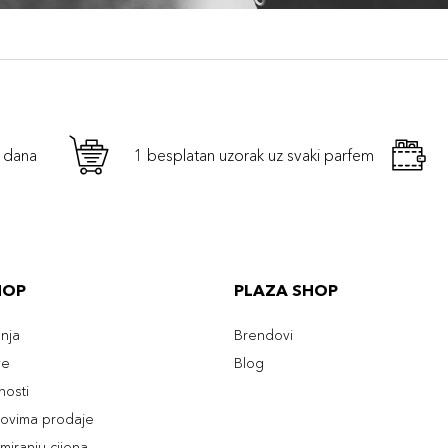
h dana
1 besplatan uzorak uz svaki parfem
HOP
PLAZA SHOP
enja
Brendovi
ve
Blog
tnosti
slovima prodaje
rmiranju cijena