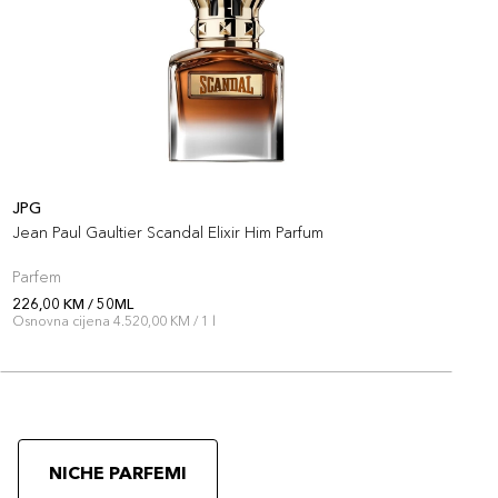
JPG
B
Jean Paul Gaultier Scandal Elixir Him Parfum
B
Parfem
P
226,00 KM / 50ML
2
Osnovna cijena 4.520,00 KM / 1 l
O
NICHE PARFEMI