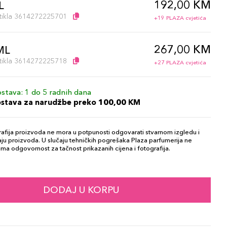
192,00 KM
L
artikla 3614272225701
+19 PLAZA cvjetića
267,00 KM
ML
artikla 3614272225718
+27 PLAZA cvjetića
stava: 1 do 5 radnih dana
ostava za narudžbe preko 100,00 KM
afija proizvoda ne mora u potpunosti odgovarati stvarnom izgledu i
ju proizvoda. U slučaju tehničkih pogrešaka Plaza parfumerija ne
ma odgovornost za tačnost prikazanih cijena i fotografija.
DODAJ U KORPU