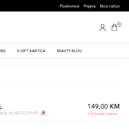
Poslovnice
Prijava
Novi račun
0
IES
E-GIFT KARTICA
BEAUTY BLOG
149,00 KM
L
artikla 3614272225695
+15 PLAZA cvjetića