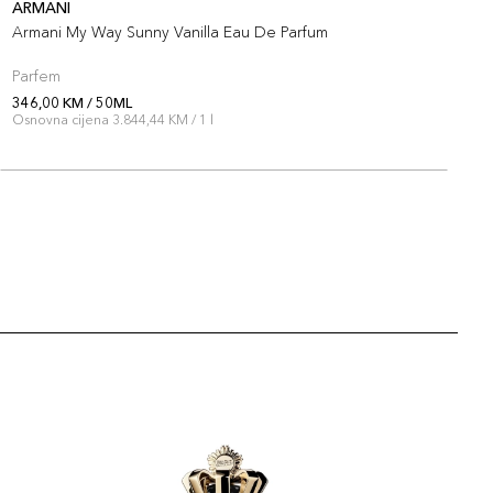
ARMANI
A
Armani My Way Sunny Vanilla Eau De Parfum
A
Parfem
P
346,00 KM / 50ML
3
Osnovna cijena 3.844,44 KM / 1 l
O