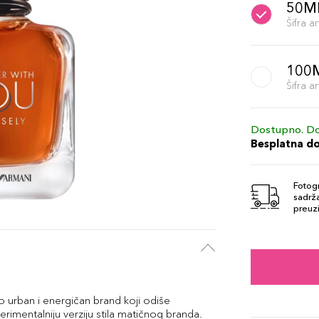
50M
Šifra 
100
Šifra 
Dostupno. Do
Besplatna d
Fotogr
sadrža
preuzi
o urban i energičan brand koji odiše
mentalniju verziju stila matičnog branda.