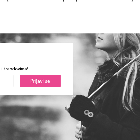
a i trendovima!
Prijavi se