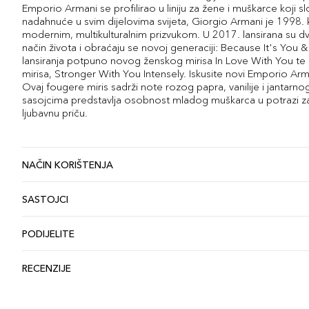
Emporio Armani se profilirao u liniju za žene i muškarce koji s
nadahnuće u svim dijelovima svijeta, Giorgio Armani je 1998. 
modernim, multikulturalnim prizvukom. U 2017. lansirana su d
način života i obraćaju se novoj generaciji: Because It's You
lansiranja potpuno novog ženskog mirisa In Love With You te 
mirisa, Stronger With You Intensely. Iskusite novi Emporio Arm
Ovaj fougere miris sadrži note rozog papra, vanilije i janta
sasojcima predstavlja osobnost mladog muškarca u potrazi za i
ljubavnu priču.
NAČIN KORIŠTENJA
SASTOJCI
PODIJELITE
RECENZIJE