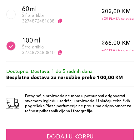
60ml
202,00 KM
Šifra artikla
+20 PLAZA cvjetića
3274872481688
100ml
266,00 KM
Šifra artikla
+27 PLAZA cvjetića
3274872480810
Dostupno. Dostava: 1 do 5 radnih dana
Besplatna dostava za narudžbe preko 100,00 KM
Fotografija proizvoda ne mora u potpunosti odgovarati
stvarnom izgledu i sadržaju proizvoda. U slučaju tehničkih
pogrešaka Plaza parfumerija ne preuzima odgovornost za
tačnost prikazanih cijena i fotografija.
DODAJ U KORPU