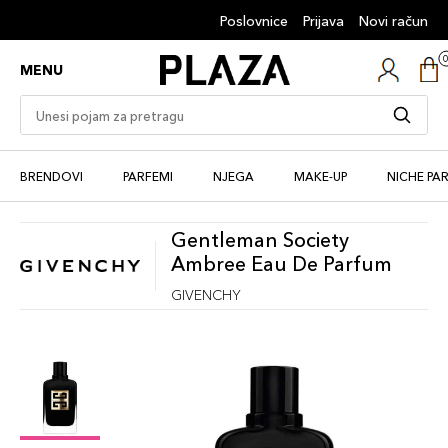
Poslovnice
Prijava
Novi račun
MENU
BRENDOVI
PARFEMI
NJEGA
MAKE-UP
NICHE PA
Gentleman Society
Ambree Eau De Parfum
GIVENCHY