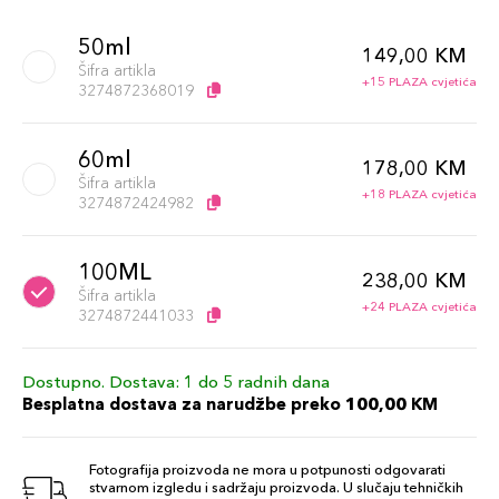
50ml
149,00 KM
Šifra artikla
+15 PLAZA cvjetića
3274872368019
60ml
178,00 KM
Šifra artikla
+18 PLAZA cvjetića
3274872424982
100ML
238,00 KM
Šifra artikla
+24 PLAZA cvjetića
3274872441033
Dostupno. Dostava: 1 do 5 radnih dana
Besplatna dostava za narudžbe preko 100,00 KM
Fotografija proizvoda ne mora u potpunosti odgovarati
stvarnom izgledu i sadržaju proizvoda. U slučaju tehničkih