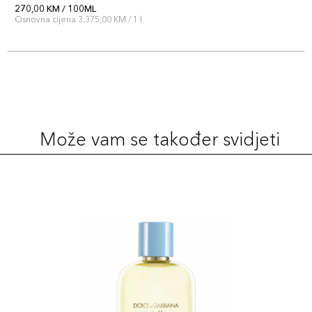
270,00 KM / 100ML
Osnovna cijena 3.375,00 KM / 1 l
Može vam se također svidjeti