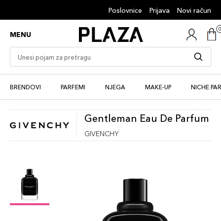
Poslovnice
Prijava
Novi račun
MENU
BRENDOVI
PARFEMI
NJEGA
MAKE-UP
NICHE PA
Gentleman Eau De Parfum
GIVENCHY