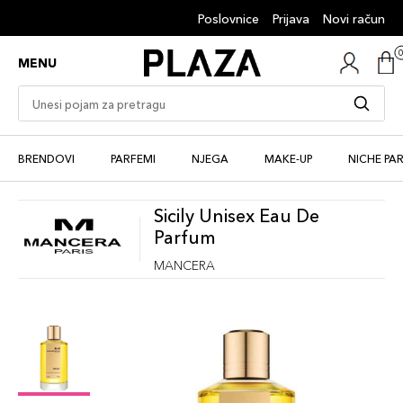
Poslovnice
Prijava
Novi račun
MENU
BRENDOVI
PARFEMI
NJEGA
MAKE-UP
NICHE PA
Sicily Unisex Eau De
Parfum
MANCERA