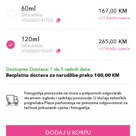
60ml
167,00 KM
Šifra artikla
+17 PLAZA cvjetića
3760265191703
120ml
265,00 KM
Šifra artikla
+27 PLAZA cvjetića
3760265191697
Dostupno. Dostava: 1 do 5 radnih dana
Besplatna dostava za narudžbe preko 100,00 KM
Fotografija proizvoda ne mora u potpunosti odgovarati
stvarnom izgledu i sadržaju proizvoda. U slučaju tehničkih
pogrešaka Plaza parfumerija ne preuzima odgovornost za
tačnost prikazanih cijena i fotografija.
DODAJ U KORPU