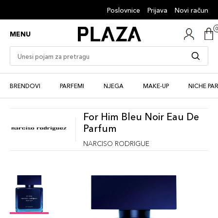
Poslovnice
Prijava
Novi račun
MENU
BRENDOVI
PARFEMI
NJEGA
MAKE-UP
NICHE PA
For Him Bleu Noir Eau De
Parfum
NARCISO RODRIGUE