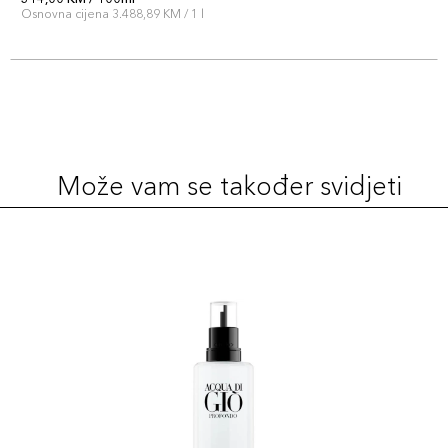
Osnovna cijena 3.488,89 KM / 1 l
Može vam se također svidjeti