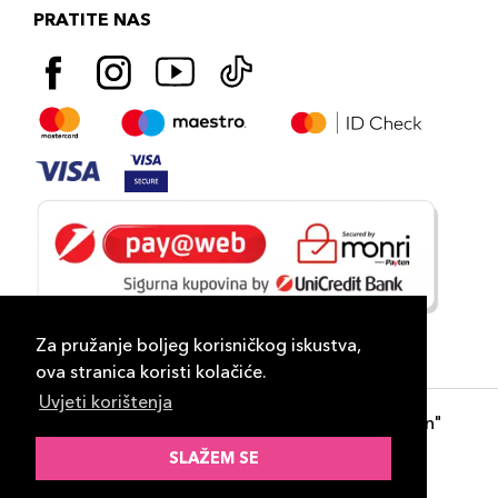
PRATITE NAS
Za pružanje boljeg korisničkog iskustva,
ova stranica koristi kolačiće.
Uvjeti korištenja
Copyright 2026
PLAZA
- "DP Lux Distribution"
d.o.o. Banja Luka
SLAŽEM SE
Razvili
ID-S Consulting d.o.o. Sarajevo