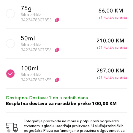
75g
86,00 KM
Šifra artikla
+9 PLAZA cvjetića
3423478807853
50ml
210,00 KM
Šifra artikla
+21 PLAZA cvjetića
3423478807556
100ml
287,00 KM
Šifra artikla
+29 PLAZA cvjetića
3423478807655
Dostupno. Dostava: 1 do 5 radnih dana
Besplatna dostava za narudžbe preko 100,00 KM
Fotografija proizvoda ne mora u potpunosti odgovarati
stvarnom izgledu i sadržaju proizvoda. U slučaju tehničkih
pogrešaka Plaza parfumerija ne preuzima odgovornost za