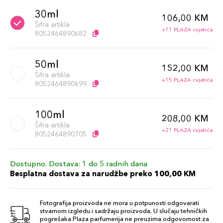
30ml
106,00 KM
Šifra artikla
+11 PLAZA cvjetića
8052464890682
50ml
152,00 KM
Šifra artikla
+15 PLAZA cvjetića
8052464890699
100ml
208,00 KM
Šifra artikla
+21 PLAZA cvjetića
8052464890705
Dostupno. Dostava: 1 do 5 radnih dana
Besplatna dostava za narudžbe preko 100,00 KM
Fotografija proizvoda ne mora u potpunosti odgovarati
stvarnom izgledu i sadržaju proizvoda. U slučaju tehničkih
pogrešaka Plaza parfumerija ne preuzima odgovornost za