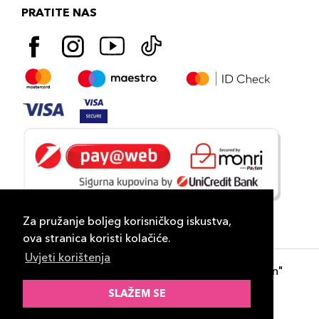
PRATITE NAS
Za pružanje boljeg korisničkog iskustva,
ova stranica koristi kolačiće.
Uvjeti korištenja
Copyright 2026
PLAZA
- "DP Lux Distribution"
d.o.o. Banja Luka
SLAŽEM SE
Razvili
ID-S Consulting d.o.o. Sarajevo