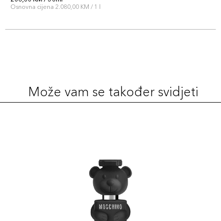
Osnovna cijena 2.080,00 KM / 1 l
Može vam se također svidjeti