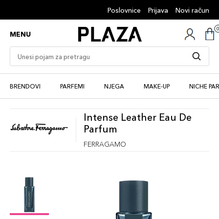
Poslovnice
Prijava
Novi račun
MENU
BRENDOVI
PARFEMI
NJEGA
MAKE-UP
NICHE PA
Intense Leather Eau De
Parfum
FERRAGAMO