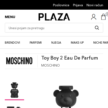
Poslovnice
Prijava
Novi račun
MENU
BRENDOVI
PARFEMI
NJEGA
MAKE-UP
NICHE PA
Toy Boy 2 Eau De Parfum
MOSCHINO