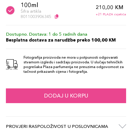
100ml
210,00 KM
Šifra artikla
+21 PLAZA cvjetića
8011003906345
Dostupno. Dostava: 1 do 5 radnih dana
Besplatna dostava za narudžbe preko 100,00 KM
Fotografija proizvoda ne mora u potpunosti odgovarati
stvarnom izgledu i sadržaju proizvoda. U slučaju tehničkih
pogrešaka Plaza parfumerija ne preuzima odgovornost za
tačnost prikazanih cijena i fotografija.
DODAJ U KORPU
PROVJERI RASPOLOŽIVOST U POSLOVNICAMA