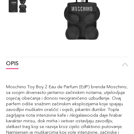
OPIS
Moschino Toy Boy 2 Eau de Parfum (EdP) brenda Moschino,
sa svojim drvenasto-jantarno-začinskim notama, utjelovljuje
osjećaj obećanja i donosi neograničeno uzbuđenje. Ovaj
parfem odiše snažnim začinskim eksplozijama koje spajaju
zavodljivi muškatni oraščić i svježi, pikantni đumbir. Topla
zagrljajna nota intenzivne kafe i Akigalawooda daje hrabar
karakter mirisu, dok mirha i vetiver ostavljaju zavodljiv,
slatkast trag koji se razvija kroz cijelo olfaktivno putovanje.
Namijenjen je muškarcima koji vole intenzivne, začinske i