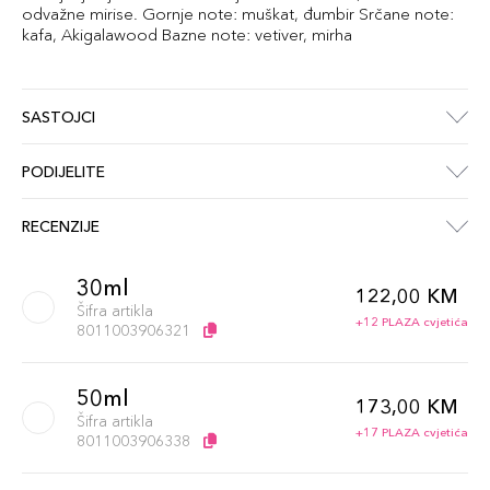
odvažne mirise. Gornje note: muškat, đumbir Srčane note:
kafa, Akigalawood Bazne note: vetiver, mirha
SASTOJCI
PODIJELITE
RECENZIJE
30ml
122,00 KM
Šifra artikla
+12 PLAZA cvjetića
8011003906321
50ml
173,00 KM
Šifra artikla
+17 PLAZA cvjetića
8011003906338