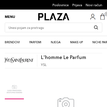
Poslovnice
Prijava
Novi račun
MENU
BRENDOVI
PARFEMI
NJEGA
MAKE-UP
NICHE PA
L'homme Le Parfum
YSL