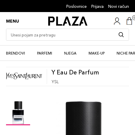
Poslovnice
Prijava
Novi račun
MENU
BRENDOVI
PARFEMI
NJEGA
MAKE-UP
NICHE PA
Y Eau De Parfum
YSL