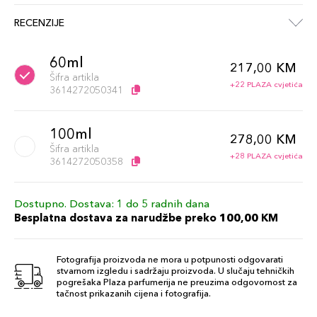
RECENZIJE
60ml
217,00 KM
Šifra artikla
+22 PLAZA cvjetića
3614272050341
100ml
278,00 KM
Šifra artikla
+28 PLAZA cvjetića
3614272050358
Dostupno. Dostava: 1 do 5 radnih dana
Besplatna dostava za narudžbe preko 100,00 KM
Fotografija proizvoda ne mora u potpunosti odgovarati
stvarnom izgledu i sadržaju proizvoda. U slučaju tehničkih
pogrešaka Plaza parfumerija ne preuzima odgovornost za
tačnost prikazanih cijena i fotografija.