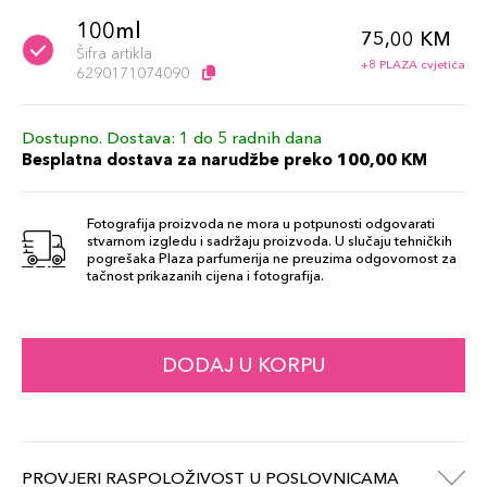
100ml
75,00 KM
Šifra artikla
+8 PLAZA cvjetića
6290171074090
Dostupno. Dostava: 1 do 5 radnih dana
Besplatna dostava za narudžbe preko 100,00 KM
Fotografija proizvoda ne mora u potpunosti odgovarati
stvarnom izgledu i sadržaju proizvoda. U slučaju tehničkih
pogrešaka Plaza parfumerija ne preuzima odgovornost za
tačnost prikazanih cijena i fotografija.
DODAJ U KORPU
PROVJERI RASPOLOŽIVOST U POSLOVNICAMA