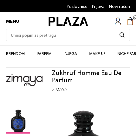
Poslovnice
Prijava
Novi račun
MENU
BRENDOVI
PARFEMI
NJEGA
MAKE-UP
NICHE PA
Zukhruf Homme Eau De
Parfum
ZIMAYA