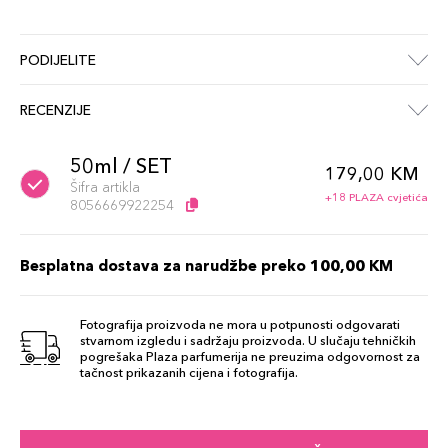
PODIJELITE
RECENZIJE
50ml / SET
179,00 KM
Šifra artikla
+18 PLAZA cvjetića
8056669922254
Besplatna dostava za narudžbe preko 100,00 KM
Fotografija proizvoda ne mora u potpunosti odgovarati
stvarnom izgledu i sadržaju proizvoda. U slučaju tehničkih
pogrešaka Plaza parfumerija ne preuzima odgovornost za
tačnost prikazanih cijena i fotografija.