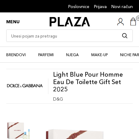
Poslovnice
Prijava
Novi račun
MENU
BRENDOVI
PARFEMI
NJEGA
MAKE-UP
NICHE PA
Light Blue Pour Homme
Eau De Toilette Gift Set
2025
D&G