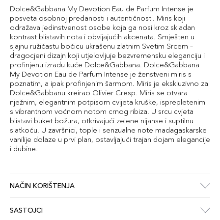
Dolce&Gabbana My Devotion Eau de Parfum Intense je
posveta osobnoj predanosti i autentičnosti. Miris koji
odražava jedinstvenost osobe koja ga nosi kroz skladan
kontrast blistavih nota i obvijajućih akcenata. Smješten u
sjajnu ružičastu bočicu ukrašenu zlatnim Svetim Srcem –
dragocjeni dizajn koji utjelovljuje bezvremensku eleganciju i
profinjenu izradu kuće Dolce&Gabbana. Dolce&Gabbana
My Devotion Eau de Parfum Intense je ženstveni miris s
poznatim, a ipak profinjenim šarmom. Miris je ekskluzivno za
Dolce&Gabbanu kreirao Olivier Cresp. Miris se otvara
nježnim, elegantnim potpisom cvijeta kruške, isprepletenim
s vibrantnom voćnom notom crnog ribiza. U srcu cvjeta
blistavi buket božura, otkrivajući zelene nijanse i suptilnu
slatkoću. U završnici, tople i senzualne note madagaskarske
vanilije dolaze u prvi plan, ostavljajući trajan dojam elegancije
i dubine.
NAČIN KORIŠTENJA
SASTOJCI