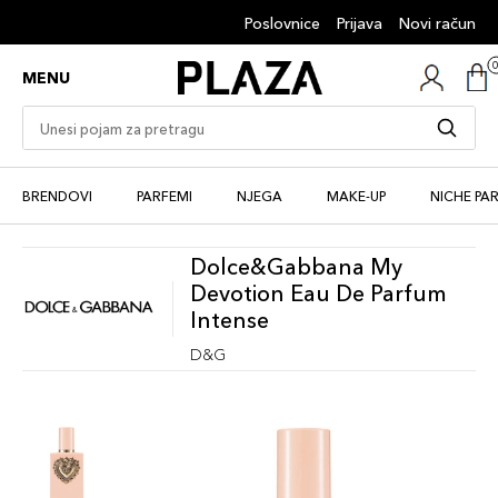
Poslovnice
Prijava
Novi račun
MENU
BRENDOVI
PARFEMI
NJEGA
MAKE-UP
NICHE PA
Dolce&Gabbana My
Devotion Eau De Parfum
Intense
D&G