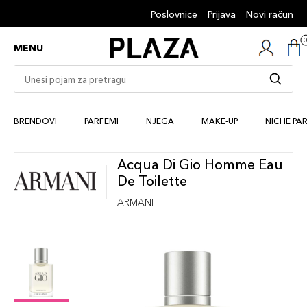
Poslovnice
Prijava
Novi račun
MENU
BRENDOVI
PARFEMI
NJEGA
MAKE-UP
NICHE PA
Acqua Di Gio Homme Eau
De Toilette
ARMANI