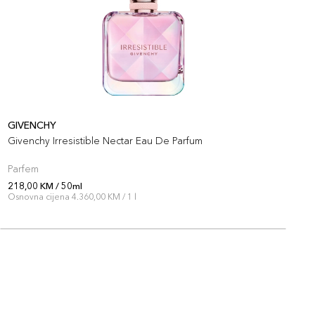
GIVENCHY
G
Givenchy Irresistible Nectar Eau De Parfum
G
Parfem
P
218,00 KM / 50ml
1
Osnovna cijena 4.360,00 KM / 1 l
O