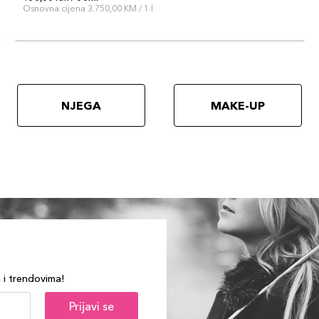
Osnovna cijena 3.750,00 KM / 1 l
NJEGA
MAKE-UP
a i trendovima!
Prijavi se