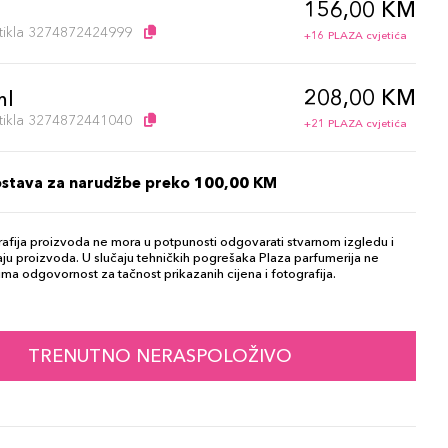
156,00 KM
l
artikla 3274872424999
+16 PLAZA cvjetića
208,00 KM
ml
artikla 3274872441040
+21 PLAZA cvjetića
ostava za narudžbe preko 100,00 KM
afija proizvoda ne mora u potpunosti odgovarati stvarnom izgledu i
ju proizvoda. U slučaju tehničkih pogrešaka Plaza parfumerija ne
ma odgovornost za tačnost prikazanih cijena i fotografija.
TRENUTNO NERASPOLOŽIVO