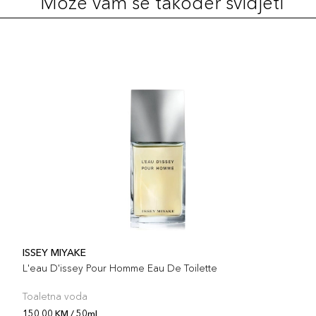
Može vam se također svidjeti
ISSEY MIYAKE
L'eau D'issey Pour Homme Eau De Toilette
Toaletna voda
150,00 KM / 50ml