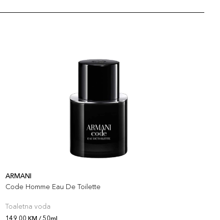
ARMANI
B
Code Homme Eau De Toilette
C
Toaletna voda
T
149,00 KM / 50ml
1