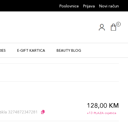
Poslovnice
Prijava
Novi račun
0
IES
E-GIFT KARTICA
BEAUTY BLOG
128,00 KM
l
artikla 3274872347281
+13 PLAZA cvjetića