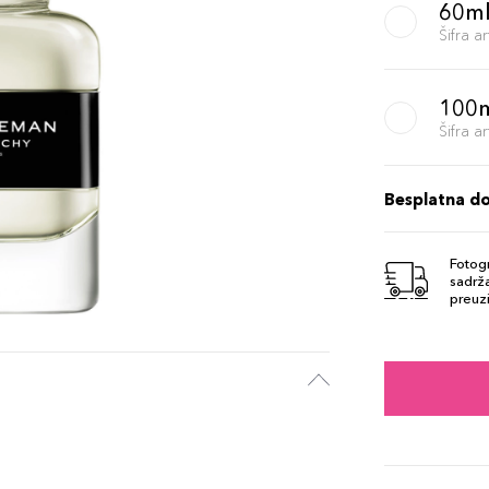
60m
Šifra 
100
Šifra 
Besplatna d
Fotogr
sadrža
preuzi