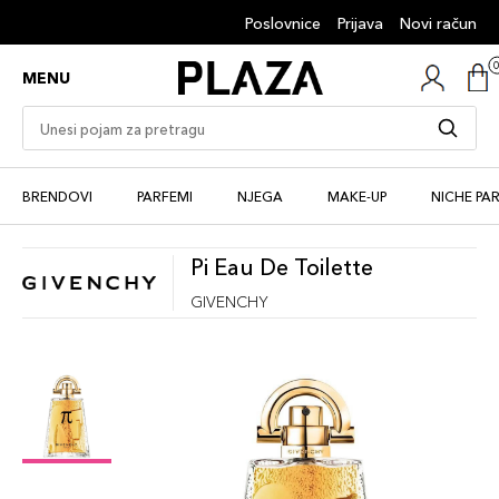
Poslovnice
Prijava
Novi račun
MENU
BRENDOVI
PARFEMI
NJEGA
MAKE-UP
NICHE PA
Pi Eau De Toilette
GIVENCHY