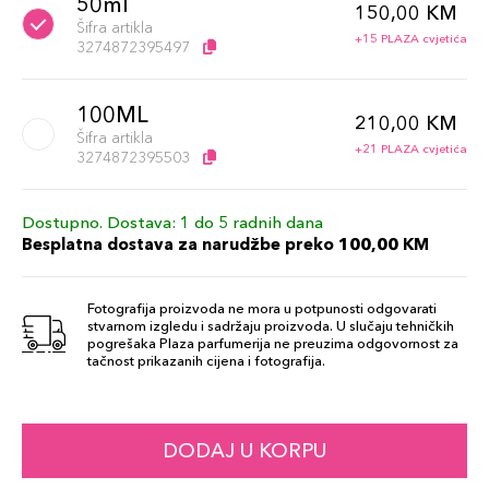
50ml
150,00 KM
Šifra artikla
+15 PLAZA cvjetića
3274872395497
100ML
210,00 KM
Šifra artikla
+21 PLAZA cvjetića
3274872395503
Dostupno. Dostava: 1 do 5 radnih dana
Besplatna dostava za narudžbe preko 100,00 KM
Fotografija proizvoda ne mora u potpunosti odgovarati
stvarnom izgledu i sadržaju proizvoda. U slučaju tehničkih
pogrešaka Plaza parfumerija ne preuzima odgovornost za
tačnost prikazanih cijena i fotografija.
DODAJ U KORPU