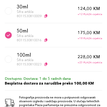
30ml
124,00 KM
Šifra artikla
+12 PLAZA cvjetića
8011530810009
50ml
175,00 KM
Šifra artikla
+18 PLAZA cvjetića
8011530810016
100ml
228,00 KM
Šifra artikla
+23 PLAZA cvjetića
8011530810023
Dostupno. Dostava: 1 do 5 radnih dana
Besplatna dostava za narudžbe preko 100,00 KM
Fotografija proizvoda ne mora u potpunosti odgovarati
stvarnom izgledu i sadržaju proizvoda. U slučaju tehničkih
pogrešaka Plaza parfumerija ne preuzima odgovornost za