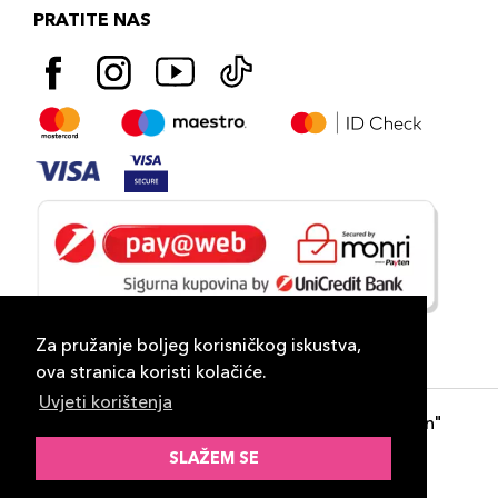
PRATITE NAS
Za pružanje boljeg korisničkog iskustva,
ova stranica koristi kolačiće.
Uvjeti korištenja
Copyright 2026
PLAZA
- "DP Lux Distribution"
d.o.o. Banja Luka
SLAŽEM SE
Razvili
ID-S Consulting d.o.o. Sarajevo