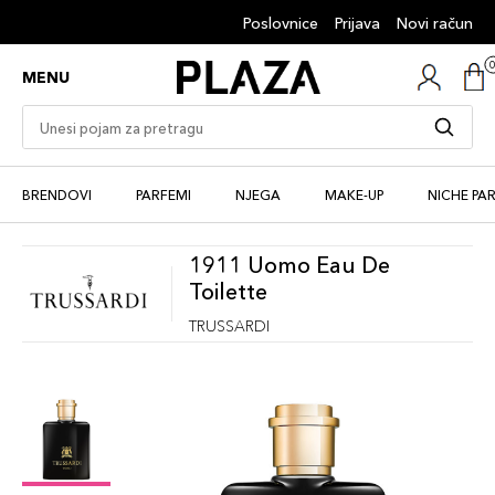
Poslovnice
Prijava
Novi račun
MENU
BRENDOVI
PARFEMI
NJEGA
MAKE-UP
NICHE PA
1911 Uomo Eau De
Toilette
TRUSSARDI